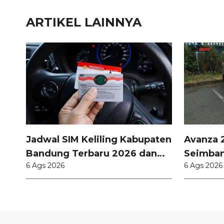
ARTIKEL LAINNYA
Jadwal SIM Keliling Kabupaten
Avanza 2
Bandung Terbaru 2026 dan
Seimban
6 Ags 2026
6 Ags 2026
Lokasinya
Fitur M