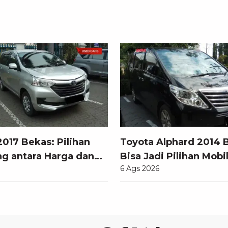
017 Bekas: Pilihan
Toyota Alphard 2014 
g antara Harga dan
Bisa Jadi Pilihan Mobi
6 Ags 2026
odern