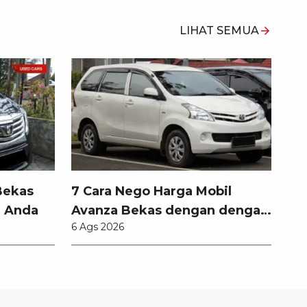
LIHAT SEMUA
Bekas
7 Cara Nego Harga Mobil
l Anda
Avanza Bekas dengan dengan
6 Ags 2026
Teknik Jitu Anti Rugi!