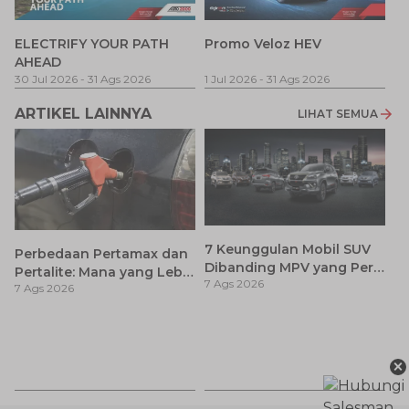
P
ELECTRIFY YOUR PATH
Promo Veloz HEV
T
AHEAD
Pe
1 
30 Jul 2026
-
31 Ags 2026
1 Jul 2026
-
31 Ags 2026
ARTIKEL LAINNYA
LIHAT SEMUA
7 Keunggulan Mobil SUV
Perbedaan Pertamax dan
Dibanding MPV yang Perlu
Pertalite: Mana yang Lebih
7 Ags 2026
Anda Ketahui
7 Ags 2026
Baik untuk Mobil Toyota
Anda?
Ca
K
×
7 
St
M