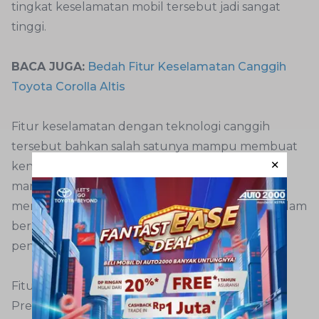
tingkat keselamatan mobil tersebut jadi sangat
tinggi.
BACA JUGA:
Bedah Fitur Keselamatan Canggih
Toyota Corolla Altis
Fitur keselamatan dengan teknologi canggih
tersebut bahkan salah satunya mampu membuat
kendaraan selalu berada lajur yang benar sesuai
marka jalan. Dengan adanya fitur ini, Toyota
mencoba untuk mengurangi potensi bahaya dalam
berkendara baik untuk pengemudi maupun
penumpang.
Fitur dalam Toyota Safety Sense:
Pre-Collision System