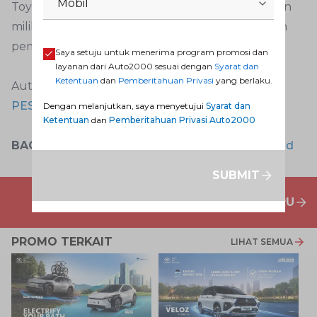
Mobil
Toyota Safety Sense? Untuk itu segera pesan dan
miliki Toyota Raize Indonesia dengan melakukan
pemesanan melalui Auto2000 Digiroom.
Saya setuju untuk menerima program promosi dan
layanan dari Auto2000 sesuai dengan
Syarat dan
Ketentuan
dan
Pemberitahuan Privasi
yang berlaku.
Auto2000 Digiroom
PESAN DAN MILIKI TOYOTA RAIZE DI SINI
Dengan melanjutkan, saya menyetujui
Syarat dan
Ketentuan
dan
Pemberitahuan Privasi Auto2000
BACA JUGA:
Mini SUV Ekonomis Mulai Jadi Trend
SUBMIT
PENAWARAN MOBIL BARU
PROMO TERKAIT
LIHAT SEMUA