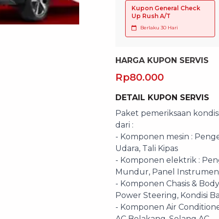
Kupon General Check
Up Rush A/T
Berlaku
30 Hari
HARGA KUPON SERVIS
Rp80.000
DETAIL KUPON SERVIS
Paket pemeriksaan kondisi 
dari :
- Komponen mesin : Pengece
Udara, Tali Kipas
- Komponen elektrik : Pen
Mundur, Panel Instrumen
- Komponen Chasis & Body
Power Steering, Kondisi B
- Komponen Air Conditioner 
AC Belakang, Selang AC