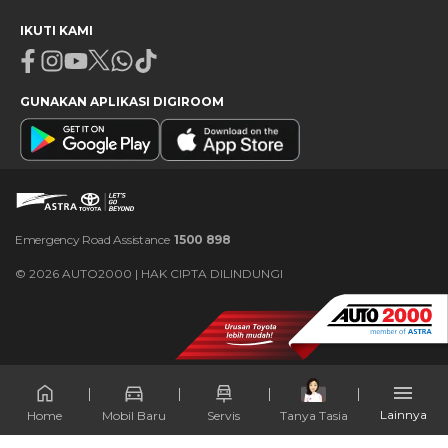
IKUTI KAMI
Facebook
Instagram
Youtube
X
Whatsapp
Tiktok
GUNAKAN APLIKASI DIGIROOM
Emergency Road Assistance
1500 898
©
2026
AUTO2000 | HAK CIPTA DILINDUNGI
Lainnya
Home
Mobil Baru
Servis
Tanya Tasia
×