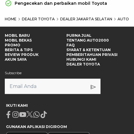
Pengecekan dan perbaikan mobil Toyota
HOME
DEALER TOYOTA
DEALER JAKARTA SELATAN
AUTO20
MOBIL BARU
PURNA JUAL
MOBIL BEKAS
TENTANG AUTO2000
PROMO
FAQ
BERITA & TIPS
SYARAT & KETENTUAN
REVIEW PRODUK
PEMBERITAHUAN PRIVASI
AKUN SAYA
HUBUNGI KAMI
DEALER TOYOTA
Subscribe
IKUTI KAMI
Facebook
Instagram
Youtube
X
Whatsapp
Tiktok
GUNAKAN APLIKASI DIGIROOM