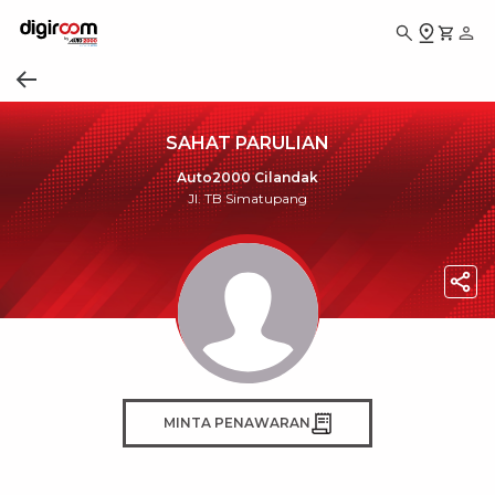
SAHAT PARULIAN
Auto2000 Cilandak
Jl. TB Simatupang
MINTA PENAWARAN