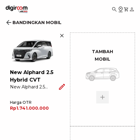
Komparasi Mobil - Bandingkan Mobil Toyota Berdasarkan 
BANDINGKAN MOBIL
TAMBAH
MOBIL
New Alphard 2.5
Hybrid CVT
New Alphard 2.5
(Premium Color)
Hybrid CVT (Premium
Color)
Harga OTR
Rp1.741.000.000