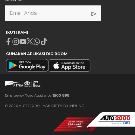
IKUTI KAMI
Facebook
Instagram
Youtube
X
Whatsapp
Tiktok
GUNAKAN APLIKASI DIGIROOM
Emergency Road Assistance
1500 898
©
2026
AUTO2000 | HAK CIPTA DILINDUNGI