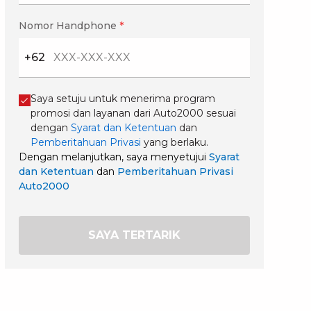
Nomor Handphone
*
+62
Saya setuju untuk menerima program
promosi dan layanan dari Auto2000 sesuai
dengan
Syarat dan Ketentuan
dan
Pemberitahuan Privasi
yang berlaku.
Dengan melanjutkan, saya menyetujui
Syarat
dan Ketentuan
dan
Pemberitahuan Privasi
Auto2000
SAYA TERTARIK