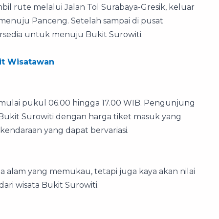
il rute melalui Jalan Tol Surabaya-Gresik, keluar
n menuju Panceng. Setelah sampai di pusat
rsedia untuk menuju Bukit Surowiti.
rit Wisatawan
 mulai pukul 06.00 hingga 17.00 WIB. Pengunjung
ukit Surowiti dengan harga tiket masuk yang
kendaraan yang dapat bervariasi.
 alam yang memukau, tetapi juga kaya akan nilai
dari wisata Bukit Surowiti.