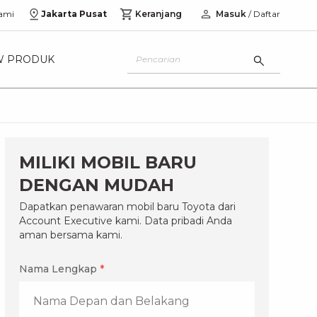
ami
Jakarta Pusat
Keranjang
Masuk
/ Daftar
W PRODUK
MILIKI MOBIL BARU
DENGAN MUDAH
Dapatkan penawaran mobil baru Toyota dari
Account Executive kami. Data pribadi Anda
aman bersama kami.
Nama Lengkap
*