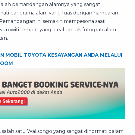
i adalah pemandangan alamnya yang sangat
mati panorama alam yang luas dengan hamparan
Pemandangan ini semakin mempesona saat
Surowiti tempat yang ideal untuk fotografi alam
an.
N MOBIL TOYOTA KESAYANGAN ANDA MELALUI
IROOM
, salah satu Walisongo yang sangat dihormati dalam