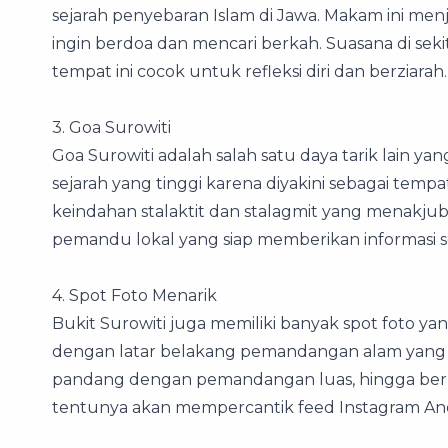
sejarah penyebaran Islam di Jawa. Makam ini menj
ingin berdoa dan mencari berkah. Suasana di s
tempat ini cocok untuk refleksi diri dan berziarah.
3. Goa Surowiti
Goa Surowiti adalah salah satu daya tarik lain yang
sejarah yang tinggi karena diyakini sebagai temp
keindahan stalaktit dan stalagmit yang menakjub
pemandu lokal yang siap memberikan informasi s
4. Spot Foto Menarik
Bukit Surowiti juga memiliki banyak spot foto y
dengan latar belakang pemandangan alam yang in
pandang dengan pemandangan luas, hingga berbaga
tentunya akan mempercantik feed Instagram An