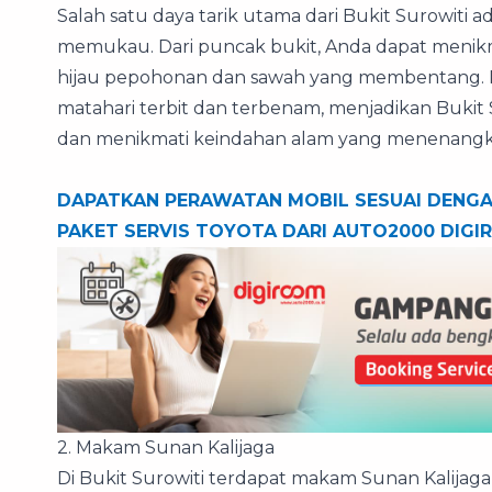
Salah satu daya tarik utama dari Bukit Surowit
memukau. Dari puncak bukit, Anda dapat menik
hijau pepohonan dan sawah yang membentang. 
matahari terbit dan terbenam, menjadikan Bukit 
dan menikmati keindahan alam yang menenangk
DAPATKAN PERAWATAN MOBIL SESUAI DENGA
PAKET SERVIS TOYOTA DARI AUTO2000 DIG
2. Makam Sunan Kalijaga
Di Bukit Surowiti terdapat makam Sunan Kalijaga