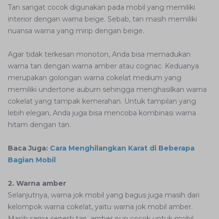
Tan sangat cocok digunakan pada mobil yang memiliki
interior dengan warna beige. Sebab, tan masih memiliki
nuansa warna yang mirip dengan beige.
Agar tidak terkesan monoton, Anda bisa memadukan
warna tan dengan warna amber atau cognac. Keduanya
merupakan golongan warna cokelat medium yang
memiliki undertone auburn sehingga menghasilkan warna
cokelat yang tampak kemerahan. Untuk tampilan yang
lebih elegan, Anda juga bisa mencoba kombinasi warna
hitam dengan tan.
Baca Juga:
Cara Menghilangkan Karat di Beberapa
Bagian Mobil
2. Warna amber
Selanjutnya, warna jok mobil yang bagus juga masih dari
kelompok warna cokelat, yaitu warna jok mobil amber.
Masih sama seperti tan, amber pun cocok untuk mobil