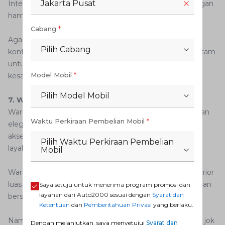
Jakarta Pusat
Interior mobil dengan jok hitam mudah dipadukan dengan
hampir semua warna eksterior kendaraan.
Cabang
*
Agar terlihat lebih menarik, tambahkan aksen jahitan
Pilih Cabang
kontras seperti warna merah atau putih pada jok kulit hitam
untuk memberikan sentuhan sporty tanpa kehilangan
Model Mobil
*
kesan elegan.
Pilih Model Mobil
7. Warna Cream
Warna cream mampu menghadirkan nuansa mewah dan
Waktu Perkiraan Pembelian Mobil
*
elegan pada mobil Anda. Kombinasi antara cream dan
aksen kayu pada interior dapat menciptakan suasana
Pilih Waktu Perkiraan Pembelian
layaknya mobil kelas premium.
Mobil
Warna ini sangat cocok untuk mobil dengan desain interior
luas karena memberikan efek visual yang lebih terang dan
Saya setuju untuk menerima program promosi dan
layanan dari Auto2000 sesuai dengan
Syarat dan
bersih.
Ketentuan
dan
Pemberitahuan Privasi
yang berlaku.
Namun, pastikan Anda rutin melakukan perawatan agar jok
Dengan melanjutkan, saya menyetujui
Syarat dan