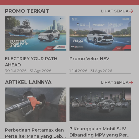
PROMO TERKAIT
LIHAT SEMUA
P
ELECTRIFY YOUR PATH
Promo Veloz HEV
T
AHEAD
Pe
1 
30 Jul 2026
-
31 Ags 2026
1 Jul 2026
-
31 Ags 2026
ARTIKEL LAINNYA
LIHAT SEMUA
7 Keunggulan Mobil SUV
Perbedaan Pertamax dan
Dibanding MPV yang Perlu
Pertalite: Mana yang Lebih