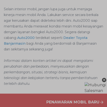
Selain interior mobil, jangan lupa juga untuk menjaga
kinerja mesin mobil Anda. Lakukan service secara berkala
agar kerusakan dapat dideteksi lebih dini. Auto2000 siap
membantu Anda merawat kondisi mesin mobil kesayangan
dengan layanan bengkel Auto2000. Segera datangi
cabang
Auto2000
terdekat seperti
Dealer Toyota
Banjarmasin
bagi Anda yang berdomisili di Banjarmasin
dan sekitarnya sekarang juga!
Informasi dalam konten artikel ini dapat mengalami
perubahan dan perbedaan, menyesuaikan dengan
perkembangan, situasi, strategi bisnis, kemajuan
teknologi dan kebijakan tertentu tanpa pemberitahuan
×
terlebih dahulu.
PENAWARAN MOBIL BARU