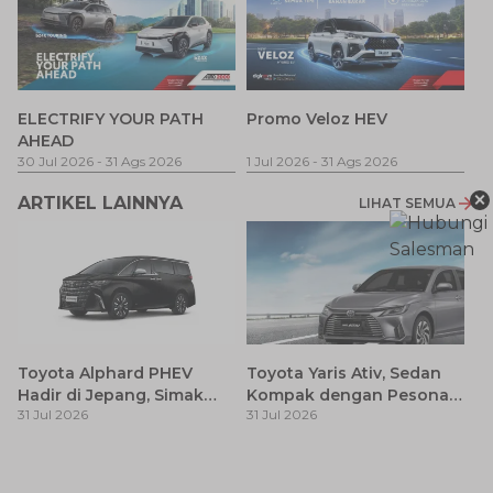
P
ELECTRIFY YOUR PATH
Promo Veloz HEV
T
AHEAD
Pe
1 
30 Jul 2026
-
31 Ags 2026
1 Jul 2026
-
31 Ags 2026
×
ARTIKEL LAINNYA
LIHAT SEMUA
Toyota Alphard PHEV
Toyota Yaris Ativ, Sedan
Hadir di Jepang, Simak
Kompak dengan Pesona
31 Jul 2026
31 Jul 2026
Pembaruan dan Fitur
Modern
Premiumnya
H
M