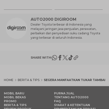
31
Es
Ha
M
AUTO2000 DIGIROOM
Dealer Toyota terbesar di Indonesia yang
melayani jaringan jasa penjualan, perawatan,
perbaikan dan penyediaan suku cadang Toyota
yang terbesar di seluruh Indonesia.
SHARE WITH:
HOME
BERITA & TIPS
SEGERA MANFAATKAN TUKAR TAMBAH 
MOBIL BARU
PURNA JUAL
MOBIL BEKAS
TENTANG AUTO2000
PROMO
FAQ
BERITA & TIPS
SYARAT & KETENTUAN
REVIEW PRODUK
PEMBERITAHUAN PRIVASI