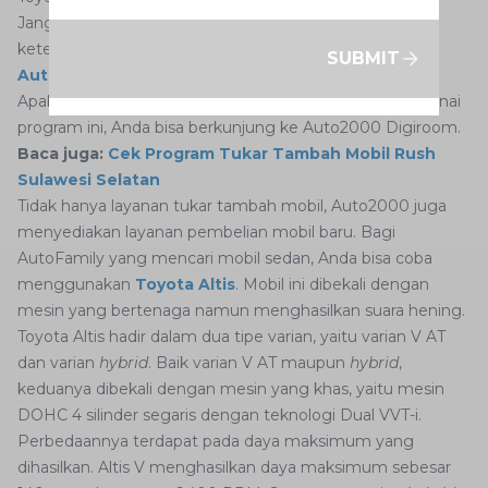
Jangan lupa untuk selalu mengacu pada syarat dan
ketentuan serta mendapatkan informasi lebih lanjut di
SUBMIT
Auto2000 Digiroom
sebelum mengambil keputusan.
Apabila Anda memerlukan informasi lebih lanjut mengenai
program ini, Anda bisa berkunjung ke Auto2000 Digiroom.
Baca juga:
Cek Program Tukar Tambah Mobil Rush
Sulawesi Selatan
Tidak hanya layanan tukar tambah mobil, Auto2000 juga
menyediakan layanan pembelian mobil baru. Bagi
AutoFamily yang mencari mobil sedan, Anda bisa coba
menggunakan
Toyota Altis
. Mobil ini dibekali dengan
mesin yang bertenaga namun menghasilkan suara hening.
Toyota Altis hadir dalam dua tipe varian, yaitu varian V AT
dan varian
hybrid
. Baik varian V AT maupun
hybrid
,
keduanya dibekali dengan mesin yang khas, yaitu mesin
DOHC 4 silinder segaris dengan teknologi Dual VVT-i.
Perbedaannya terdapat pada daya maksimum yang
dihasilkan. Altis V menghasilkan daya maksimum sebesar