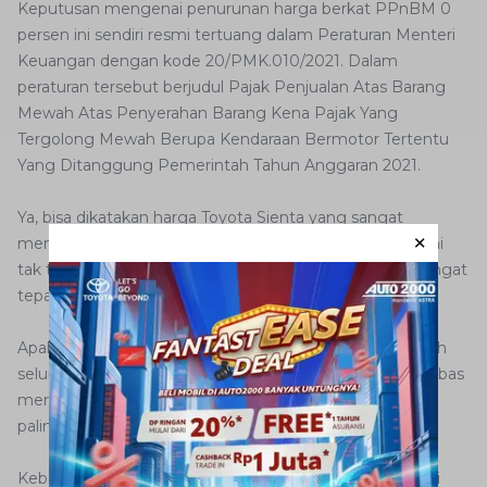
Keputusan mengenai penurunan harga berkat PPnBM 0
persen ini sendiri resmi tertuang dalam Peraturan Menteri
Keuangan dengan kode 20/PMK.010/2021. Dalam
peraturan tersebut berjudul Pajak Penjualan Atas Barang
Mewah Atas Penyerahan Barang Kena Pajak Yang
Tergolong Mewah Berupa Kendaraan Bermotor Tertentu
Yang Ditanggung Pemerintah Tahun Anggaran 2021.
Ya, bisa dikatakan harga Toyota Sienta yang sangat
menggoda karena terpangkas oleh PPnBM 0 persen ini
tak terjadi selamanya. Jadi, sekarang lah waktu yang sangat
tepat untuk memiliki MPV dengan pintu geser ini.
Apalagi yang mendapat potongan pajak 0 persen adalah
seluruh varian Sienta, jadi akan membuat konsumen bebas
memilih varian yang paling pas untuknya dengan harga
paling menarik.
Kebijakan pemerintah berupa pemangkasan PPnBM ini