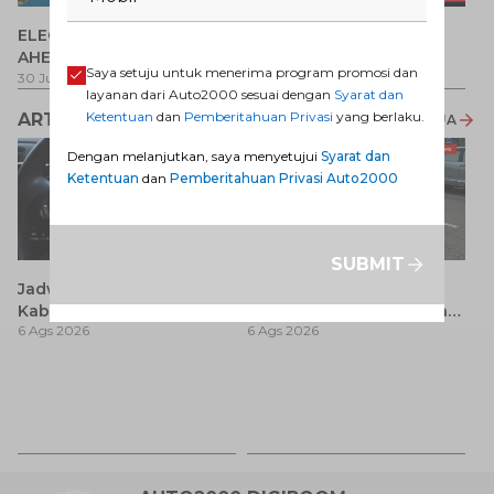
P
ELECTRIFY YOUR PATH
Promo Veloz HEV
T
AHEAD
Pe
1 
Saya setuju untuk menerima program promosi dan
30 Jul 2026
-
31 Ags 2026
1 Jul 2026
-
31 Ags 2026
layanan dari Auto2000 sesuai dengan
Syarat dan
Ketentuan
dan
Pemberitahuan Privasi
yang berlaku.
ARTIKEL LAINNYA
LIHAT SEMUA
Dengan melanjutkan, saya menyetujui
Syarat dan
Ketentuan
dan
Pemberitahuan Privasi Auto2000
SUBMIT
Jadwal SIM Keliling
Avanza 2017 Bekas:
Kabupaten Bandung
Pilihan Seimbang antara
6 Ags 2026
6 Ags 2026
Terbaru 2026 dan
Harga dan Fitur Modern
Lokasinya
T
Be
6 
M