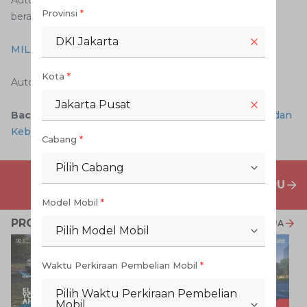
Auto2000 akan mengirimkan unitnya ke lokasi Anda
Provinsi
*
berada. Aman, mudah dan praktis.
DKI Jakarta
MILIKI TOYOTA SIENTA TERBARU DI SINI
Kota
*
Auto2000 Digiroom
Jakarta Pusat
Baca Juga:
Cara Pilih Mobil Baru berdasarkan Harga dan
Kebutuhan
Cabang
*
Pilih Cabang
PENAWARAN MOBIL BARU
Model Mobil
*
PROMO TERKAIT
LIHAT SEMUA
Pilih Model Mobil
Waktu Perkiraan Pembelian Mobil
*
Pilih Waktu Perkiraan Pembelian
Mobil