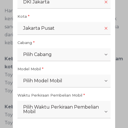
DKI Jakarta
Harga mobil baru Toyota yang mendapat
Kota
*
keringanan PPnBM 0 persen memang termasuk
sangat banyak. Berbagai model bahkan ada. Maka
Jakarta Pusat
dari itu Anda bisa memilihnya berdasarkan
kebutuhan.
Cabang
*
Pilih Cabang
Kebutuhan transportasi dan penggunaan dalam
kota:
Model Mobil
*
Toyota Vios
Pilih Model Mobil
Toyota Yaris
Toyota Sienta
Waktu Perkiraan Pembelian Mobil
*
Kebutuhan jelajah berbagai medan:
Pilih Waktu Perkiraan Pembelian
Mobil
Toyota Rush
Toyota Avanza