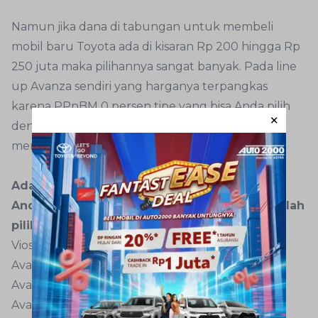
Namun jika dana di tabungan untuk membeli
mobil baru Toyota ada di kisaran Rp 200 hingga Rp
250 juta maka pilihannya sangat banyak. Pada line
up Avanza sendiri yang harganya terpangkas
karena PPnBM 0 persen tipe yang bisa Anda pilih
dengan budget tak sampai Rp 250 juta bahkan
mencapai 14 tipe!
Ada pula model SUV Toyota Rush yang bisa
Anda pilih di rentang budget ini. Berikut adalah
pilihannya.
Vios 1.5 M/T 3 Airbag
Avanza 1.3 E A/T
Avanza 1.3 G A/T
Avanza 1.3 Veloz M/T