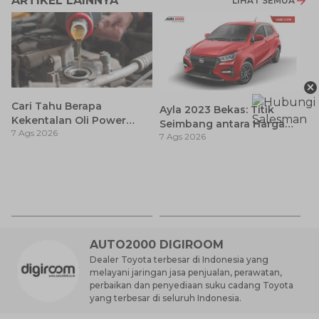
ARTIKEL LAINNYA
LIHAT SEMUA
×
Cari Tahu Berapa
Ayla 2023 Bekas: Titik
Kekentalan Oli Power
Seimbang antara Harga
7 Ags 2026
Steering dan Tips
7 Ags 2026
dan Pembaruan Teknologi
Memilihnya
7
D
7 
A
AUTO2000 DIGIROOM
Dealer Toyota terbesar di Indonesia yang
melayani jaringan jasa penjualan, perawatan,
perbaikan dan penyediaan suku cadang Toyota
yang terbesar di seluruh Indonesia.