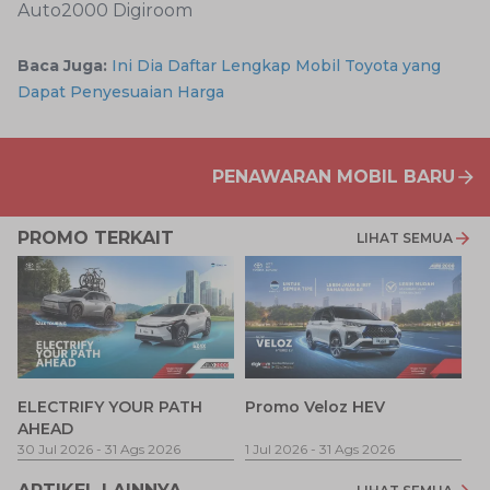
Auto2000 Digiroom
Baca Juga:
Ini Dia Daftar Lengkap Mobil Toyota yang
Dapat Penyesuaian Harga
PENAWARAN MOBIL BARU
PROMO TERKAIT
LIHAT SEMUA
P
ELECTRIFY YOUR PATH
Promo Veloz HEV
T
AHEAD
Pe
1 
30 Jul 2026
-
31 Ags 2026
1 Jul 2026
-
31 Ags 2026