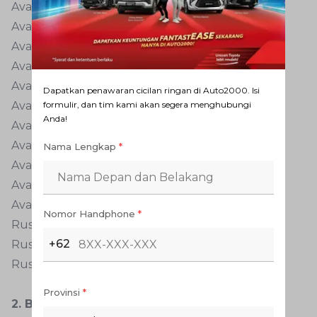
Avanza 1.3 Veloz A/T
Avanza 1.5 Veloz M/T
Avanza 1.5 Veloz A/T
Avanza 1.3 E STD A/T Lux
Avanza 1.3 E A/T Lux
Dapatkan penawaran cicilan ringan di Auto2000. Isi
formulir, dan tim kami akan segera menghubungi
Avanza 1.3 G M/T Lux
Anda!
Avanza 1.3 G A/T Lux
Avanza 1.3 Veloz M/T Lux
Nama Lengkap
*
Avanza 1.3 Veloz A/T Lux
Avanza 1.5 Veloz M/T Lux
Avanza 1.5 Veloz A/T Lux
Nomor Handphone
*
Rush 1.5 G M/T
+62
Rush 1.5 G A/T
Rush 1.5 G M/T Lux
Provinsi
*
2. Berangkat dari kebutuhan