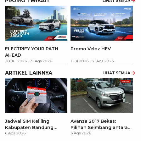
PROMO TERKAIT
LIHAT SEMUA
P
ELECTRIFY YOUR PATH
Promo Veloz HEV
T
AHEAD
Pe
1 
30 Jul 2026
-
31 Ags 2026
1 Jul 2026
-
31 Ags 2026
ARTIKEL LAINNYA
LIHAT SEMUA
Jadwal SIM Keliling
Avanza 2017 Bekas:
Kabupaten Bandung
Pilihan Seimbang antara
6 Ags 2026
6 Ags 2026
Terbaru 2026 dan
Harga dan Fitur Modern
Lokasinya