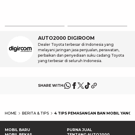
Er
Ir
6 
T
K
P
AUTO2000 DIGIROOM
Dealer Toyota terbesar di Indonesia yang
melayani jaringan jasa penjualan, perawatan,
perbaikan dan penyediaan suku cadang Toyota
yang terbesar di seluruh Indonesia.
SHARE WITH:
HOME
BERITA & TIPS
4 TIPS PEMASANGAN BAN MOBIL YANG 
MOBIL BARU
PURNA JUAL
MOBIL BEKAS
TENTANG AUTO2000