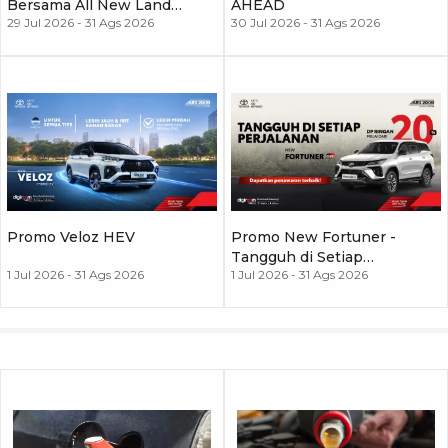
Bersama All New Land
AHEAD
29 Jul 2026
-
31 Ags 2026
30 Jul 2026
-
31 Ags 2026
Cruiser FJ
Promo Veloz HEV
Promo New Fortuner -
Tangguh di Setiap
1 Jul 2026
-
31 Ags 2026
1 Jul 2026
-
31 Ags 2026
Perjalanan