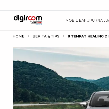
MOBIL BARU
PURNA JU
HOME
BERITA & TIPS
8 TEMPAT HEALING D