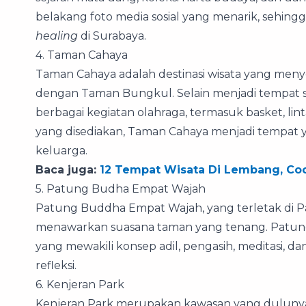
belakang foto media sosial yang menarik, sehingg
healing
di Surabaya.
4. Taman Cahaya
Taman Cahaya adalah destinasi wisata yang menye
dengan Taman Bungkul. Selain menjadi tempat sant
berbagai kegiatan olahraga, termasuk basket, lint
yang disediakan, Taman Cahaya menjadi tempat
keluarga.
Baca juga:
12 Tempat Wisata Di Lembang, Co
5. Patung Budha Empat Wajah
Patung Buddha Empat Wajah, yang terletak di Pa
menawarkan suasana taman yang tenang. Patung 
yang mewakili konsep adil, pengasih, meditasi, d
refleksi.
6. Kenjeran Park
Kenjeran Park merupakan kawasan yang dulunya