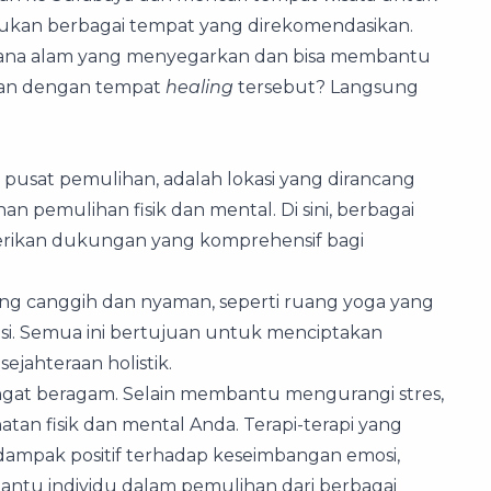
ukan berbagai tempat yang direkomendasikan.
asana alam yang menyegarkan dan bisa membantu
aran dengan tempat
healing
tersebut? Langsung
i pusat pemulihan, adalah lokasi yang dirancang
 pemulihan fisik dan mental. Di sini, berbagai
mberikan dukungan yang komprehensif bagi
ang canggih dan nyaman, seperti ruang yoga yang
itasi. Semua ini bertujuan untuk menciptakan
ahteraan holistik.
angat beragam. Selain membantu mengurangi stres,
an fisik dan mental Anda. Terapi-terapi yang
i dampak positif terhadap keseimbangan emosi,
ntu individu dalam pemulihan dari berbagai