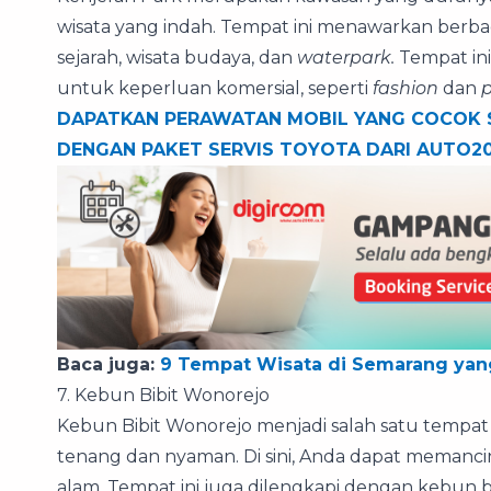
wisata yang indah. Tempat ini menawarkan berbaga
sejarah, wisata budaya, dan
waterpark.
Tempat ini
untuk keperluan komersial, seperti
fashion
dan
DAPATKAN PERAWATAN MOBIL YANG COCOK 
DENGAN PAKET SERVIS TOYOTA DARI AUTO2
Baca juga:
9 Tempat Wisata di Semarang yan
7. Kebun Bibit Wonorejo
Kebun Bibit Wonorejo menjadi salah satu tempa
tenang dan nyaman. Di sini, Anda dapat memanci
alam. Tempat ini juga dilengkapi dengan kebun b