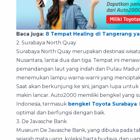
Baca juga:
8 Tempat Healing di Tangerang ya
2. Surabaya North Quay
Surabaya North Quay merupakan destinasi wisata
Nusantara, lantai dua dan tiga. Tempat ini men
pemandangan laut yang indah dan Pulau Madura
menemukan lampu warna-warni yang mencipta
Saat akan berkunjung ke sini, jangan lupa untuk
makin lancar. Auto2000 memiliki bengkel yang s
Indonesia, termasuk
bengkel Toyota Surabaya
.
optimal dan berfungsi dengan baik.
3. De Javasche Bank
Museum De Javasche Bank, yang dibuka pada tah
sejarah mata uang, koleksi harta budaya, dan uang