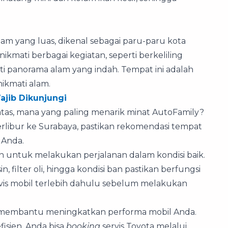
m yang luas, dikenal sebagai paru-paru kota
kmati berbagai kegiatan, seperti berkeliling
i panorama alam yang indah. Tempat ini adalah
ikmati alam.
ajib Dikunjungi
 atas, mana yang paling menarik minat AutoFamily?
berlibur ke Surabaya, pastikan rekomendasi tempat
y
Anda.
an untuk melakukan perjalanan dalam kondisi baik.
ilter oli, hingga kondisi ban pastikan berfungsi
ervis mobil terlebih dahulu sebelum melakukan
 membantu meningkatkan performa mobil Anda.
fisien, Anda bisa
booking
servis Toyota melalui