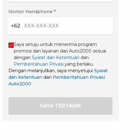
Nomor Handphone
*
+62
Saya setuju untuk menerima program
promosi dan layanan dari Auto2000 sesuai
dengan
Syarat dan Ketentuan
dan
Pemberitahuan Privasi
yang berlaku.
Dengan melanjutkan, saya menyetujui
Syarat
dan Ketentuan
dan
Pemberitahuan Privasi
Auto2000
SAYA TERTARIK