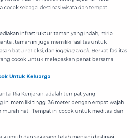
a cocok sebagai destinasi wisata dan tempat
diakan infrastruktur taman yang indah, mirip
ai, taman ini juga memiliki fasilitas untuk
asan batu refleksi, dan
jogging track.
Berkat fasilitas
 yang cocok untuk melepaskan penat bersama
cok Untuk Keluarga
ntai Ria Kenjeran, adalah tempat yang
ini memiliki tinggi 36 meter dengan empat wajah
an murah hati. Tempat ini cocok untuk meditasi dan
 kumuh dan sekarang telah menjadi destinasi