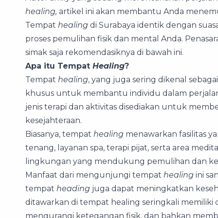
healing,
artikel ini akan membantu Anda menem
Tempat
healing
di Surabaya identik dengan su
proses pemulihan fisik dan mental Anda. Penas
simak saja rekomendasiknya di bawah ini.
Apa itu Tempat
Healing
?
Tempat
healing
, yang juga sering dikenal sebaga
khusus untuk membantu individu dalam perjalanan
jenis terapi dan aktivitas disediakan untuk me
kesejahteraan.
Biasanya, tempat
healing
menawarkan fasilitas y
tenang, layanan spa, terapi pijat, serta area med
lingkungan yang mendukung pemulihan dan kesej
Manfaat dari mengunjungi tempat
healing
ini s
tempat
heading
juga dapat meningkatkan kesehat
ditawarkan di tempat healing seringkali memilik
mengurangi ketegangan fisik, dan bahkan memba