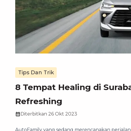
Tips Dan Trik
8 Tempat Healing di Sura
Refreshing
Diterbitkan
26 Okt 2023
AutoFamily yang sedang merencanakan perjalan