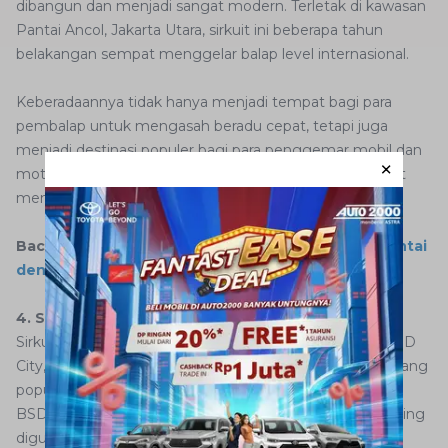
dibangun dan menjadi sangat modern. Terletak di kawasan
Pantai Ancol, Jakarta Utara, sirkuit ini beberapa tahun
belakangan sempat menggelar balap level internasional.
Keberadaannya tidak hanya menjadi tempat bagi para
pembalap untuk mengasah beradu cepat, tetapi juga
menjadi destinasi populer bagi para penggemar mobil dan
motorsport di Jakarta. Bahkan sirkuit Ancol juga sempat
menjadi venue konser musik.
Baca Juga:
4 Pilihan Pantai di Jakarta untuk Bersantai
dengan Keluarga
4. Sirkuit Non-Permanen di Daerah BSD City
Sirkuit balap di Indonesia selanjutnya ada di kawasan BSD
City, Tangerang Selatan, terdapat sebuah sirkuit balap yang
populer di kalangan penggemar otomotif, yaitu Sirkuit
BSD. Meskipun tidak memiliki nama resmi, sirkuit ini sering
digunakan untuk berbagai acara balap dan kegiatan