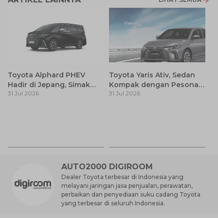
Toyota Alphard PHEV
Toyota Yaris Ativ, Sedan
Hadir di Jepang, Simak
Kompak dengan Pesona
31 Jul 2026
31 Jul 2026
Pembaruan dan Fitur
Modern
Premiumnya
H
M
31
Es
Ha
M
AUTO2000 DIGIROOM
Dealer Toyota terbesar di Indonesia yang
melayani jaringan jasa penjualan, perawatan,
perbaikan dan penyediaan suku cadang Toyota
yang terbesar di seluruh Indonesia.