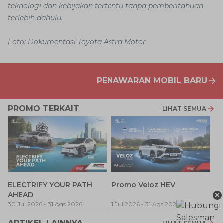
teknologi dan kebijakan tertentu tanpa pemberitahuan
terlebih dahulu.
Foto: Dokumentasi Toyota Astra Motor
PENAWARAN MOBIL BARU
PROMO TERKAIT
LIHAT SEMUA
P
ELECTRIFY YOUR PATH
Promo Veloz HEV
T
×
AHEAD
Pe
1 
30 Jul 2026
-
31 Ags 2026
1 Jul 2026
-
31 Ags 2026
ARTIKEL LAINNYA
LIHAT SEMUA