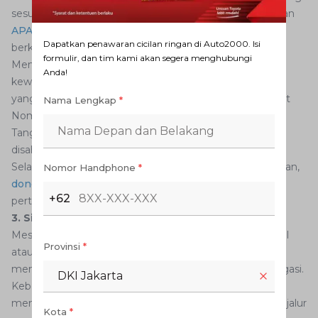
sesuai. Pastikan juga mobil Anda telah dilengkapi dengan
APAR
(Alat Pemadam Api Ringan) untuk keamanan
Dapatkan penawaran cicilan ringan di Auto2000. Isi
berkendara.
formulir, dan tim kami akan segera menghubungi
Membawa peralatan darurat saat perjalanan menjadi
Anda!
kewajiban yang harus AutoFamily patuhi, sebagaimana
yang tertera dalam Peraturan Dirjen Perhubungan Darat
Nama Lengkap
*
Nomor: KP.972/AJ.502/DRJD/2020 tentang Fasilitas
Tanggap Darurat Kendaraan Bermotor yang sudah
disahkan pada 18 Februari 2020.
Selain itu, siapkan juga ban cadangan, segitiga pengaman,
Nomor Handphone
*
dongkrak
, pembuka roda, dan peralatan pertolongan
+62
pertama pada kecelakaan lalu lintas.
3. Siapkan Peta dan Navigasi
Meskipun Anda mungkin sudah familier dengan jalan tol
Provinsi
*
atau rute perjalanan yang akan diikuti, selalu bijak untuk
menyiapkan peta fisik atau menggunakan aplikasi navigasi.
DKI Jakarta
Keberadaan peta fisik atau aplikasi navigasi dapat
menghindari kemungkinan tersesat dan tetap memilih jalur
Kota
*