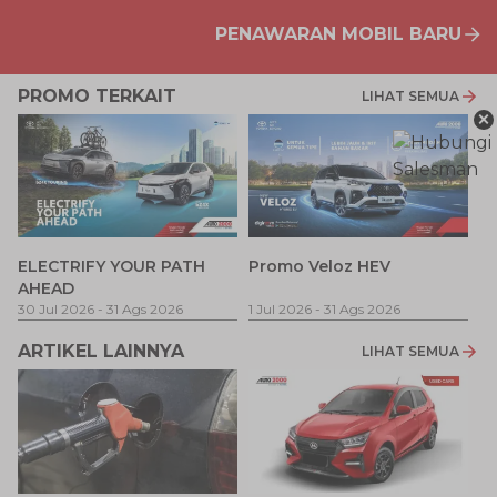
PENAWARAN MOBIL BARU
PROMO TERKAIT
LIHAT SEMUA
×
P
ELECTRIFY YOUR PATH
Promo Veloz HEV
T
AHEAD
Pe
1 
30 Jul 2026
-
31 Ags 2026
1 Jul 2026
-
31 Ags 2026
ARTIKEL LAINNYA
LIHAT SEMUA