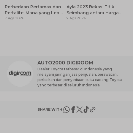
Perbedaan Pertamax dan
Ayla 2023 Bekas: Titik
Pertalite: Mana yang Lebih
Seimbang antara Harga
7 Ags 2026
7 Ags 2026
Baik untuk Mobil Toyota
dan Pembaruan Teknologi
Anda?
Ca
K
7 
St
M
AUTO2000 DIGIROOM
Dealer Toyota terbesar di Indonesia yang
melayani jaringan jasa penjualan, perawatan,
perbaikan dan penyediaan suku cadang Toyota
yang terbesar di seluruh Indonesia.
SHARE WITH: