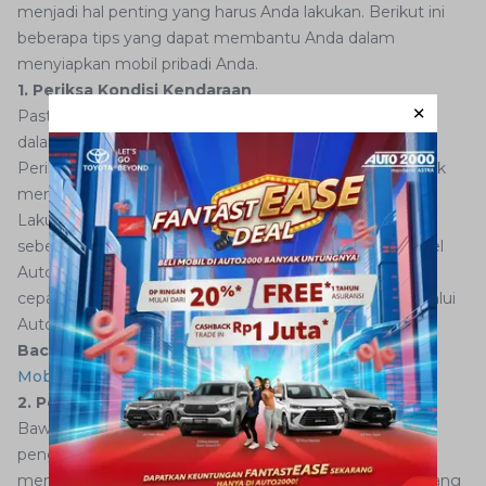
menjadi hal penting yang harus Anda lakukan. Berikut ini
beberapa tips yang dapat membantu Anda dalam
menyiapkan mobil pribadi Anda.
1. Periksa Kondisi Kendaraan
Pastikan mobil yang akan AutoFamily gunakan berada
dalam kondisi yang baik sebelum memulai perjalanan.
Periksa ban, rem, lampu,
wiper,
dan sistem lainnya untuk
memastikan semuanya berfungsi dengan baik.
Lakukan servis atau perbaikan pada kendaraan Anda
sebelum berangkat. Anda bisa melakukannya di bengkel
Auto2000. Untuk proses
perawatan mobil
yang lebih
cepat dan efisien, Anda bisa
booking online
jadwal melalui
Auto2000 Digiroom.
Baca Juga:
11 Hal Penting Yang Harus Kamu Cek Pada
Mobil
2. Persiapkan Peralatan Darurat
Bawa peralatan darurat seperti dongkrak, segitiga
pengaman, dan ban cadangan. Juga, pastikan Anda
memiliki alat pengukur tekanan angin dan kunci roda yang