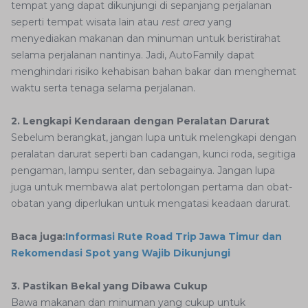
tempat yang dapat dikunjungi di sepanjang perjalanan
seperti tempat wisata lain atau
rest area
yang
menyediakan makanan dan minuman untuk beristirahat
selama perjalanan nantinya. Jadi, AutoFamily dapat
menghindari risiko kehabisan bahan bakar dan menghemat
waktu serta tenaga selama perjalanan.
2. Lengkapi Kendaraan dengan Peralatan Darurat
Sebelum berangkat, jangan lupa untuk melengkapi dengan
peralatan darurat seperti ban cadangan, kunci roda, segitiga
pengaman, lampu senter, dan sebagainya. Jangan lupa
juga untuk membawa alat pertolongan pertama dan obat-
obatan yang diperlukan untuk mengatasi keadaan darurat.
Baca juga:
Informasi Rute Road Trip Jawa Timur dan
Rekomendasi Spot yang Wajib Dikunjungi
3. Pastikan Bekal yang Dibawa Cukup
Bawa makanan dan minuman yang cukup untuk