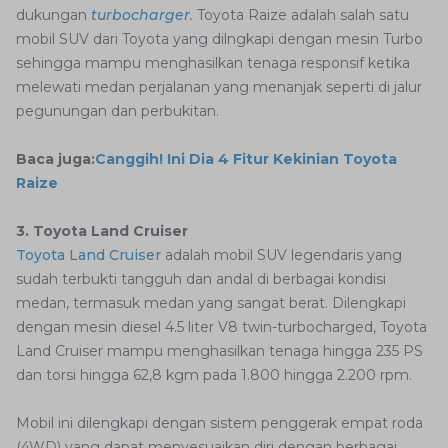
dukungan
turbocharger
.
Toyota Raize adalah salah satu
mobil SUV dari Toyota yang dilngkapi dengan mesin Turbo
sehingga mampu menghasilkan tenaga responsif ketika
melewati medan perjalanan yang menanjak seperti di jalur
pegunungan dan perbukitan.
Baca juga:
Canggih! Ini Dia 4 Fitur Kekinian Toyota
Raize
3. Toyota Land Cruiser
Toyota Land Cruiser
adalah mobil SUV legendaris yang
sudah terbukti tangguh dan andal di berbagai kondisi
medan, termasuk medan yang sangat berat. Dilengkapi
dengan mesin diesel 4.5 liter V8 twin-turbocharged, Toyota
Land Cruiser mampu menghasilkan tenaga hingga 235 PS
dan torsi hingga 62,8 kgm pada 1.800 hingga 2.200 rpm.
Mobil ini dilengkapi dengan sistem penggerak empat roda
(4WD) yang dapat menyesuaikan diri dengan berbagai