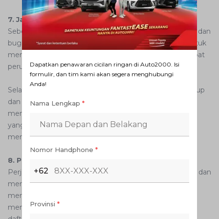
7. Jaga Kesehatan
Sebelum berangkat, pastikan Anda dalam kondisi sehat dan
bugar. Bila perlu, bawa obat-obatan yang diperlukan untuk
mengatasi keadaan darurat seperti obat sakit kepala, obat
Dapatkan penawaran cicilan ringan di Auto2000. Isi
perut, atau obat alergi.
formulir, dan tim kami akan segera menghubungi
Anda!
Selama perjalanan, jangan lupa untuk istirahat yang cukup
dan menghindari konsumsi makanan yang berisiko
Nama Lengkap
*
membuat Anda sakit perut atau mual. Bawa air minum
yang cukup dan konsumsi makanan yang bergizi untuk
menjaga stamina dan kesehatan selama perjalanan.
Nomor Handphone
*
8. Persiapkan Hiburan yang Menyenangkan
+62
Perjalanan ke Bromo bisa memakan waktu cukup lama dan
membosankan jika tidak diisi dengan kegiatan yang
menyenangkan. Jadi, sangat disarankan untuk
Provinsi
*
mempersiapkan hiburan yang menyenangkan seperti