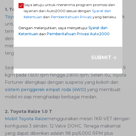
Saya setuju untuk menerima program promosi dan
1. Toyota Fortuner
layanan dari Auto2000 sesuai dengan
Syarat dan
Toyota Fortuner
adalah
mobil SUV tangguh
yang cocok
Ketentuan
dan
Pemberitahuan Privasi
yang berlaku.
untuk menempuh perjalanan di berbagai kondisi jalan,
Dengan melanjutkan, saya menyetujui
Syarat dan
termasuk medan berbatu dan menanjak. Dilengkapi
Ketentuan
dan
Pemberitahuan Privasi Auto2000
dengan mesin diesel 2.755 cc, Toyota Fortuner mampu
menghasilkan tenaga sebesar 150 PS hingga 163 PS
tergantung pada tipe yang AutoFamily pilih.
SUBMIT
Sedangkan torsi maksimum yang dihasilkan sebesar 50,9
kgm pada 1.600 rpm hingga 2.800 rpm. Selain itu, Toyota
Fortuner dilengkapi dengan suspensi yang kokoh dan
sistem penggerak empat roda (4WD)
yang membuat
mobil ini siap menghadapi berbagai medan.
2. Toyota Raize 1.0 T
Mobil Toyota Raize
menggunakan mesin 1KR-VET dengan
konfigurasi 3 silinder, 12 Valve DOHC. Tenaga maksimal
yang dapat diberikan adalah 98 ps/6.000 RPM plus