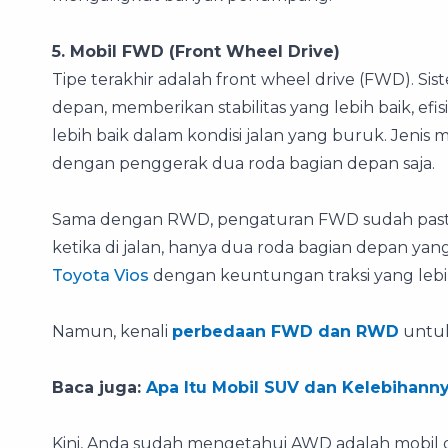
5. Mobil FWD (Front Wheel Drive)
Tipe terakhir adalah front wheel drive (FWD). S
depan, memberikan stabilitas yang lebih baik, efis
lebih baik dalam kondisi jalan yang buruk. Jenis mo
dengan penggerak dua roda bagian depan saja.
Sama dengan RWD, pengaturan FWD sudah pasti d
ketika di jalan, hanya dua roda bagian depan yan
Toyota Vios
dengan keuntungan traksi yang lebih
Namun, kenali
perbedaan FWD dan RWD
untuk
Baca juga:
Apa Itu Mobil SUV dan Kelebihann
Kini, Anda sudah mengetahui AWD adalah mobi