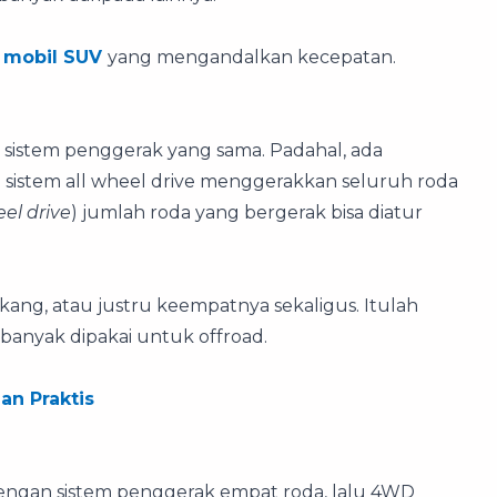
u
mobil SUV
yang mengandalkan kecepatan.
 sistem penggerak yang sama. Padahal, ada
u sistem all wheel drive menggerakkan seluruh roda
el drive
)
jumlah roda yang bergerak bisa diatur
kang, atau justru keempatnya sekaligus. Itulah
banyak dipakai untuk offroad.
an Praktis
ngan sistem penggerak empat roda, lalu 4WD