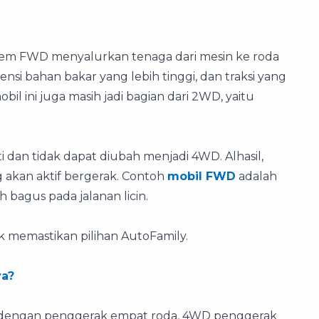
istem FWD menyalurkan tenaga dari mesin ke roda
iensi bahan bakar yang lebih tinggi, dan traksi yang
bil ini juga masih jadi bagian dari 2WD, yaitu
an tidak dapat diubah menjadi 4WD. Alhasil,
g akan aktif bergerak. Contoh
mobil FWD
adalah
 bagus pada jalanan licin.
 memastikan pilihan AutoFamily.
ya?
l dengan penggerak empat roda, 4WD penggerak