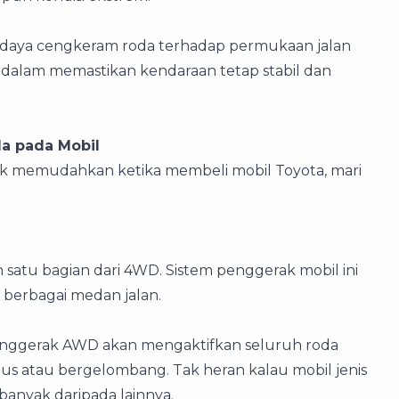
erta daya cengkeram roda terhadap permukaan jalan
 dalam memastikan kendaraan tetap stabil dan
a pada Mobil
tuk memudahkan ketika membeli mobil Toyota, mari
 satu bagian dari 4WD. Sistem penggerak mobil ini
erbagai medan jalan.
enggerak AWD akan mengaktifkan seluruh roda
ulus atau bergelombang. Tak heran kalau mobil jenis
banyak daripada lainnya.