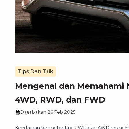
Tips Dan Trik
Mengenal dan Memahami 
4WD, RWD, dan FWD
Diterbitkan
26 Feb 2025
Kendaraan bermotor tipe 2WD dan 4WD mungkin