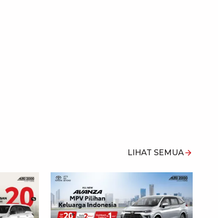
LIHAT SEMUA