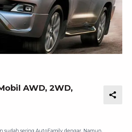
Mobil AWD, 2WD,
 sudah sering AutoFamily dengar. Namun,