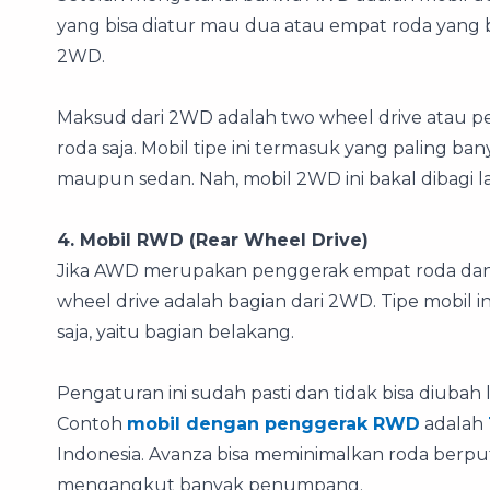
yang bisa diatur mau dua atau empat roda yang 
2WD.
Maksud dari 2WD adalah two wheel drive atau 
roda saja. Mobil tipe ini termasuk yang paling ban
maupun sedan. Nah, mobil 2WD ini bakal dibagi 
4. Mobil RWD (Rear Wheel Drive)
Jika AWD merupakan penggerak empat roda dan 
wheel drive adalah bagian dari 2WD. Tipe mobil
saja, yaitu bagian belakang.
Pengaturan ini sudah pasti dan tidak bisa diubah 
Contoh
mobil dengan penggerak RWD
adalah
Indonesia. Avanza bisa meminimalkan roda berputa
mengangkut banyak penumpang.