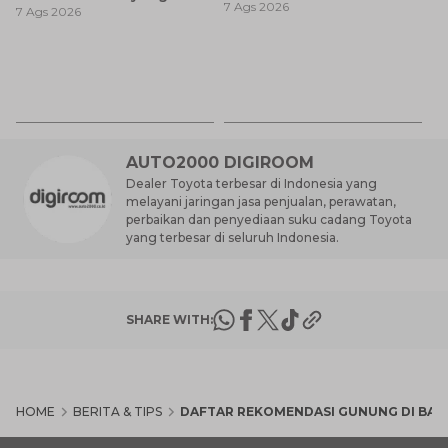
7 Ags 2026
Anda Ketahui
7 Ags 2026
Baik untuk Mobil Toyota
Anda?
Ca
K
7 
St
M
AUTO2000 DIGIROOM
Dealer Toyota terbesar di Indonesia yang
melayani jaringan jasa penjualan, perawatan,
perbaikan dan penyediaan suku cadang Toyota
yang terbesar di seluruh Indonesia.
SHARE WITH:
HOME
BERITA & TIPS
DAFTAR REKOMENDASI GUNUNG DI BAL