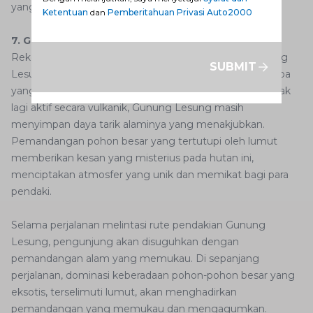
yang memukau serta hamparan lautan yang luas.
Ketentuan
dan
Pemberitahuan Privasi Auto2000
7. Gunung Lesung
Rekomendasi gunung di Bali yang terakhir yaitu Gunung
SUBMIT
Lesung. Gunung Lesung adalah salah satu gunung purba
yang sudah tidak aktif lagi, terletak di Bali. Meskipun tidak
lagi aktif secara vulkanik, Gunung Lesung masih
menyimpan daya tarik alaminya yang menakjubkan.
Pemandangan pohon besar yang tertutupi oleh lumut
memberikan kesan yang misterius pada hutan ini,
menciptakan atmosfer yang unik dan memikat bagi para
pendaki.
Selama perjalanan melintasi rute pendakian Gunung
Lesung, pengunjung akan disuguhkan dengan
pemandangan alam yang memukau. Di sepanjang
perjalanan, dominasi keberadaan pohon-pohon besar yang
eksotis, terselimuti lumut, akan menghadirkan
pemandangan yang memukau dan mengagumkan.