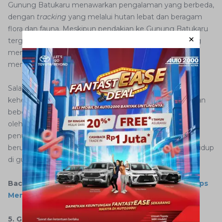
Gunung Batukaru menawarkan pengalaman yang berbeda,
dengan
tracking
yang melalui hutan lebat dan beragam
flora dan fauna. Meskipun pendakian ke Gunung Batukaru
tergolong cukup sulit, namun pemandangan alam yang
menakjubkan serta udara yang segar di puncaknya
membuat setiap usaha terbayar dengan sempurna.
Salah satu daya tarik utama Gunung Batukaru adalah
keheningan dan keasrian alamnya. Dibandingkan dengan
beberapa gunung lainnya di Bali yang sering dikunjungi
oleh wisatawan, Gunung Batukaru masih terjaga dan
penuh dengan flora tropis yang indah, serta mungkin
beruntung bertemu dengan beragam satwa liar yang hidup
di gunung ini.
Baca juga:
5 Penyebab Mual Saat Naik Mobil dan Tips
Menghindarinya
5. Gunung Seraya