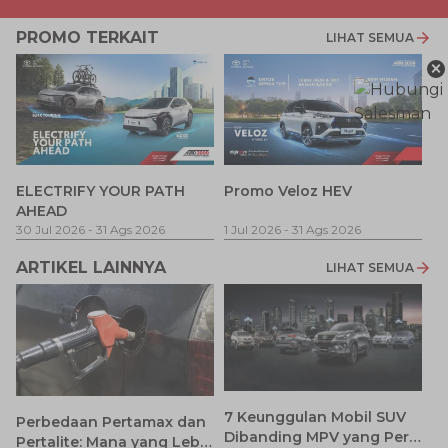
PROMO TERKAIT
LIHAT SEMUA
×
P
ELECTRIFY YOUR PATH
Promo Veloz HEV
T
AHEAD
Pe
1 
30 Jul 2026
-
31 Ags 2026
1 Jul 2026
-
31 Ags 2026
ARTIKEL LAINNYA
LIHAT SEMUA
7 Keunggulan Mobil SUV
Perbedaan Pertamax dan
Dibanding MPV yang Perlu
Pertalite: Mana yang Lebih