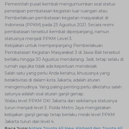
Pemerintah pusat kembali mengumumkan soal status
penerapan pembatasan kegiatan luar ruangan atau
Pemberlakuan pembatasan kegiatan masyarakat di
Indonesia (PPKM) pada 23 Agustus 2021. Secara resmi
pembatasan tersebut kembali diperpanjang, namun
statusnya menjadi PPKM Level 3.
Kebijakan untuk memperpanjang Pemberlakuan
Pembatasan Kegiatan Masyarakat 3 di Jawa-Bali tersebut
berlaku hingga 30 Agustus mendatang. Jadi, tetap selalu di
rumah saja jika tidak ada keperluan mendesak.
Salah satu yang perlu Anda ketahui, khususnya yang
beraktivitas di dalam kota Jakarta, adalah aturan
mengemudinya. Yang paling penting perlu diketahui salah
satunya adalah soal aturan ganjil-genap.
Walau level PPKM DKI Jakarta dan sekitarnya statusnya
turun menjadi level 3. Polda Metro Jaya mengatakan
kebijakan ganjil genap tetap berlaku meski level PPKM
Jakarta turun dari level 4.
Baca Juga:
Antara Toyota All New Alphard dan Toyota All