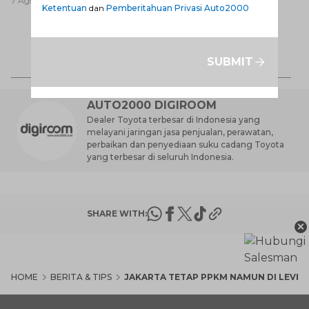
7 Ags 2026
Baik untuk Mobil Toyota
Ketentuan
dan
Pemberitahuan Privasi Auto2000
Anda?
Ca
K
7 
SUBMIT
St
M
AUTO2000 DIGIROOM
Dealer Toyota terbesar di Indonesia yang
melayani jaringan jasa penjualan, perawatan,
perbaikan dan penyediaan suku cadang Toyota
yang terbesar di seluruh Indonesia.
SHARE WITH:
×
HOME
BERITA & TIPS
JAKARTA TETAP PPKM NAMUN DI LEVEL