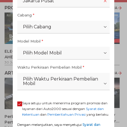
Jakarta Pusat
PROMO TERKAIT
LIHAT SEMUA
Cabang
*
Pilih Cabang
Model Mobil
*
P
ELECTRIFY YOUR PATH
Promo Veloz HEV
Pilih Model Mobil
T
AHEAD
Pe
1 
30 Jul 2026
-
31 Ags 2026
1 Jul 2026
-
31 Ags 2026
Waktu Perkiraan Pembelian Mobil
*
ARTIKEL LAINNYA
LIHAT SEMUA
Pilih Waktu Perkiraan Pembelian
Mobil
Saya setuju untuk menerima program promosi dan
layanan dari Auto2000 sesuai dengan
Syarat dan
Ketentuan
dan
Pemberitahuan Privasi
yang berlaku.
7 Keunggulan Mobil SUV
Perbedaan Pertamax dan
Dibanding MPV yang Perlu
Pertalite: Mana yang Lebih
Dengan melanjutkan, saya menyetujui
Syarat dan
7 Ags 2026
Anda Ketahui