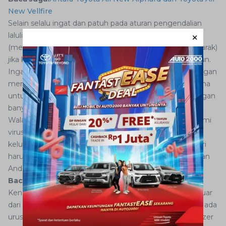
New Vellfire
Selain selalu ingat dan patuh pada aturan pengendalian
lalulintas ganjil genap, Anda juga perlu menerapkan 3M
(mencuci tangan, mengenakan masker, dan menjaga jarak)
jika keluar rumah, dengan menggunakan mobil sekalipun.
Ingat, gunakan mobil Toyota milik Anda untuk kepentingan
mendesak atau darurat di luar rumah. Tunda dulu rencana
untuk hang out di cafe atau semacamnya, terlebih dengan
banyak orang.
Walau status PPKM level 3 diberlakukan, namun pandemi
virus corona belumlah usai. Jadi, selalu jaga diri Anda,
keluarga dan orang-orang terdekat. Meskipun setiap hari
harus keluar rumah menggunakan mobil pribadi, pastikan
Anda telah mendapatkan vaksin covid-19.
Baca Juga:
Rekomendasi Mobil Kecil Untuk 4 Orang
Kenakan selalu masker walau saat mengemudi dan keluar
dari mobil. Jangan berlama-lama di luar rumah jika tidak ada
urusan mendesak. Jangan lupa juga siapkan hand sanitizer