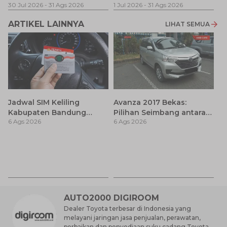
30 Jul 2026
-
31 Ags 2026
1 Jul 2026
-
31 Ags 2026
ARTIKEL LAINNYA
LIHAT SEMUA
Jadwal SIM Keliling
Avanza 2017 Bekas:
Kabupaten Bandung
Pilihan Seimbang antara
6 Ags 2026
6 Ags 2026
Terbaru 2026 dan
Harga dan Fitur Modern
Lokasinya
T
Be
6 
M
AUTO2000 DIGIROOM
Dealer Toyota terbesar di Indonesia yang
melayani jaringan jasa penjualan, perawatan,
perbaikan dan penyediaan suku cadang Toyota