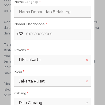
Nama Lengkap
*
modern dirancang berdasarkan spesifikasi bahan bakar
tertentu agar mampu bekerja secara optimal.
Penggunaan bahan bakar yang tidak sesuai rekomendasi
Nomor Handphone
*
dalam jangka panjang berpotensi memengaruhi performa
dan efisiensi kendaraan.
+62
Tanda Mesin Mulai Tidak Cocok dengan Campuran
BBM
Provinsi
*
Ada beberapa gejala yang perlu diperhatikan, seperti
DKI Jakarta
tenaga mesin terasa berkurang, konsumsi BBM menjadi
lebih boros, suara knocking, atau mesin terasa kurang
Kota
*
responsif.
Jakarta Pusat
Jika gejala tersebut muncul secara berulang, sebaiknya
lakukan pemeriksaan untuk memastikan kondisi sistem
Cabang
*
pembakaran tetap optimal.
Pilih Cabang