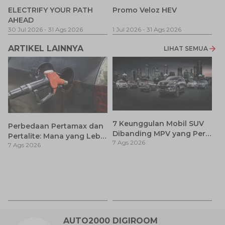
P
ELECTRIFY YOUR PATH
Promo Veloz HEV
T
AHEAD
Pe
1 
30 Jul 2026
-
31 Ags 2026
1 Jul 2026
-
31 Ags 2026
ARTIKEL LAINNYA
LIHAT SEMUA
7 Keunggulan Mobil SUV
Perbedaan Pertamax dan
Dibanding MPV yang Perlu
Pertalite: Mana yang Lebih
7 Ags 2026
Anda Ketahui
7 Ags 2026
Baik untuk Mobil Toyota
Anda?
Ay
S
7 
d
AUTO2000 DIGIROOM