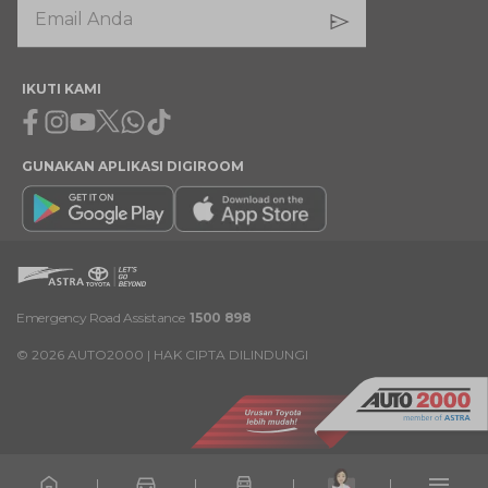
IKUTI KAMI
Facebook
Instagram
Youtube
X
Whatsapp
Tiktok
GUNAKAN APLIKASI DIGIROOM
Emergency Road Assistance
1500 898
©
2026
AUTO2000 | HAK CIPTA DILINDUNGI