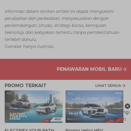
Informasi dalam konten artikel ini dapat mengalami
perubahan dan perbedaan, menyesuaikan dengan
perkembangan, situasi, strategi bisnis, kemajuan
teknologi dan kebijakan tertentu tanpa pemberitahuan
terlebih dahulu.
Gambar hanya ilustrasi.
PENAWARAN MOBIL BARU
PROMO TERKAIT
LIHAT SEMUA
×
P
ELECTRIFY YOUR PATH
Promo Veloz HEV