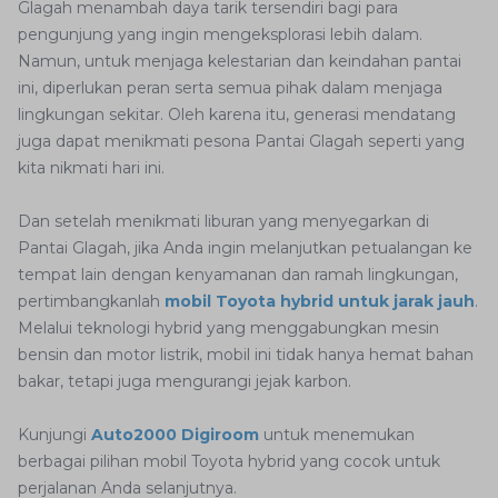
Glagah menambah daya tarik tersendiri bagi para
pengunjung yang ingin mengeksplorasi lebih dalam.
Namun, untuk menjaga kelestarian dan keindahan pantai
ini, diperlukan peran serta semua pihak dalam menjaga
lingkungan sekitar. Oleh karena itu, generasi mendatang
juga dapat menikmati pesona Pantai Glagah seperti yang
kita nikmati hari ini.
Dan setelah menikmati liburan yang menyegarkan di
Pantai Glagah, jika Anda ingin melanjutkan petualangan ke
tempat lain dengan kenyamanan dan ramah lingkungan,
pertimbangkanlah
mobil Toyota hybrid untuk jarak jauh
.
Melalui teknologi hybrid yang menggabungkan mesin
bensin dan motor listrik, mobil ini tidak hanya hemat bahan
bakar, tetapi juga mengurangi jejak karbon.
Kunjungi
Auto2000 Digiroom
untuk menemukan
berbagai pilihan mobil Toyota hybrid yang cocok untuk
perjalanan Anda selanjutnya.