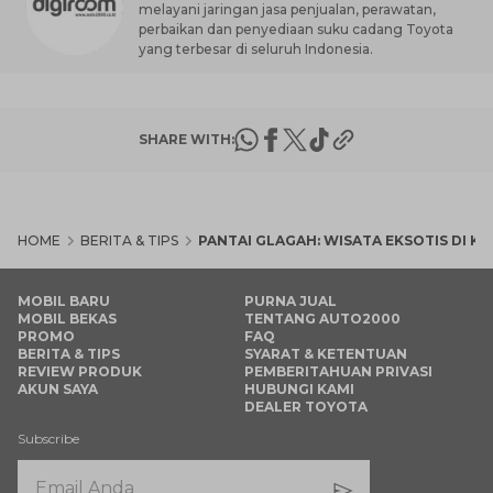
melayani jaringan jasa penjualan, perawatan,
perbaikan dan penyediaan suku cadang Toyota
yang terbesar di seluruh Indonesia.
SHARE WITH:
HOME
BERITA & TIPS
PANTAI GLAGAH: WISATA EKSOTIS DI 
MOBIL BARU
PURNA JUAL
MOBIL BEKAS
TENTANG AUTO2000
PROMO
FAQ
BERITA & TIPS
SYARAT & KETENTUAN
REVIEW PRODUK
PEMBERITAHUAN PRIVASI
AKUN SAYA
HUBUNGI KAMI
DEALER TOYOTA
Subscribe