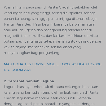
Warna hitam pada pasir di Pantai Glagah disebabkan oleh
kandungan besi yang tinggi, sering dieksploitasi sebagai
bahan tambang, sehingga pantai ini juga dikenal sebagai
Pantai Pasir Besi. Pasir besi ini biasanya berwarna hitam
atau abu-abu gelap dan mengandung mineral seperti
magnetit, titanium, silika, dan kalsium. Meskipun demikian,
butiran pasir yang halus tetap nyaman untuk diinjak dengan
kaki telanjang, memberikan sensasi alami yang
menyenangkan bagi pengunjung.
MAU COBA TEST DRIVE MOBIL TOYOTA? DI AUTO2000
DIGIROOM AJA!
2. Terdapat Sebuah Laguna
Laguna biasanya terbentuk di antara cekungan bebatuan
karang yang kemudian terisi oleh air laut, namun di Pantai
Glagah, lagunanya memiliki letak yang unik. Berbeda
dengan laguna di pantai-pantai lain yang dekat dengan