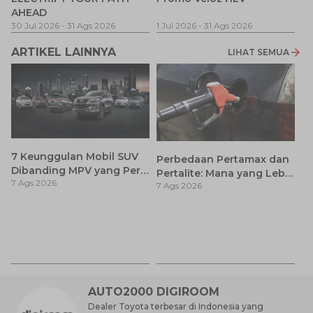
T
AHEAD
Pe
1 
30 Jul 2026
-
31 Ags 2026
1 Jul 2026
-
31 Ags 2026
ARTIKEL LAINNYA
LIHAT SEMUA
7 Keunggulan Mobil SUV
Perbedaan Pertamax dan
Dibanding MPV yang Perlu
Pertalite: Mana yang Lebih
7 Ags 2026
Anda Ketahui
7 Ags 2026
Baik untuk Mobil Toyota
Anda?
Ca
K
7 
St
M
AUTO2000 DIGIROOM
Dealer Toyota terbesar di Indonesia yang