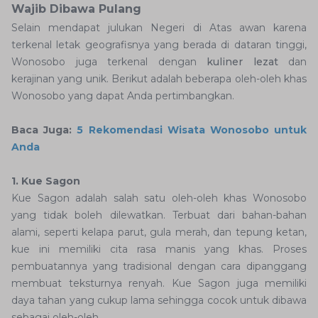
Wajib Dibawa Pulang
Selain mendapat julukan Negeri di Atas awan karena
terkenal letak geografisnya yang berada di dataran tinggi,
Wonosobo juga terkenal dengan
kuliner lezat
dan
kerajinan yang unik. Berikut adalah beberapa oleh-oleh khas
Wonosobo yang dapat Anda pertimbangkan.
Baca Juga:
5 Rekomendasi Wisata Wonosobo untuk
Anda
1. Kue Sagon
Kue Sagon adalah salah satu oleh-oleh khas Wonosobo
yang tidak boleh dilewatkan. Terbuat dari bahan-bahan
alami, seperti kelapa parut, gula merah, dan tepung ketan,
kue ini memiliki cita rasa manis yang khas. Proses
pembuatannya yang tradisional dengan cara dipanggang
membuat teksturnya renyah. Kue Sagon juga memiliki
daya tahan yang cukup lama sehingga cocok untuk dibawa
sebagai oleh-oleh.