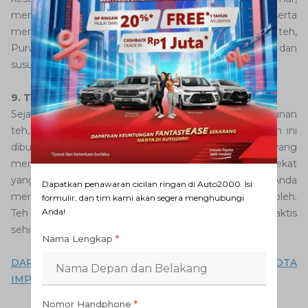
mengurangi nyeri dan demam, mencegah kanker, serta
menjaga fungsi saluran kemih. Selain diolah menjadi teh,
Purwaceng juga sering dijadikan bahan untuk kopi dan
susu dalam bentuk bubuk.
9. Teh Tambi
Sejak dahulu, Dieng sangat terkenal dengan perkebunan
teh, terutama teh tambi sebagai hasil olahannya. Teh ini
dibuat menggunakan pucuk teh unggul yang
menghasilkan teh dengan aroma kuat dan warna pekat
yang khas. Saat berkunjung ke Wonosobo, pastikan Anda
Dapatkan penawaran cicilan ringan di Auto2000. Isi
membeli teh tambi untuk dibawa pulang sebagai oleh-oleh.
formulir, dan tim kami akan segera menghubungi
Anda!
Teh Tambi sudah diolah dan dikemas dengan praktis
sehingga mudah dibawa untuk perjalanan jauh.
Nama Lengkap
*
DAPATKAN KESEMPATAN
TEST DRIVE
MOBIL TOYOTA
IMPIAN ANDA MELALUI AUTO2000 DIGIROOM
Nomor Handphone
*