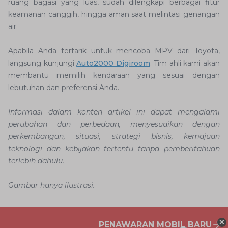
ruang bagasi yang luas, sudah dilengkapi berbagai fitur
keamanan canggih, hingga aman saat melintasi genangan
air.
Apabila Anda tertarik untuk mencoba MPV dari Toyota,
langsung kunjungi
Auto2000 Digiroom
. Tim ahli kami akan
membantu memilih kendaraan yang sesuai dengan
lebutuhan dan preferensi Anda.
Informasi dalam konten artikel ini dapat mengalami
perubahan dan perbedaan, menyesuaikan dengan
perkembangan, situasi, strategi bisnis, kemajuan
teknologi dan kebijakan tertentu tanpa pemberitahuan
terlebih dahulu.
Gambar hanya ilustrasi.
×
PENAWARAN MOBIL BARU