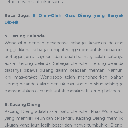
tetap renyah saat dikonsumsi.
Baca Juga:
8 Oleh-Oleh Khas Dieng yang Banyak
Dibeli!
5. Terung Belanda
Wonosobo dengan pesonanya sebagai kawasan dataran
tinggi dikenal sebagai tempat yang subur untuk menanam
berbagai jenis sayuran dan buah-buahan, salah satunya
adalah terung belanda. Sebagai oleh-oleh, terung belanda
biasanya dibawa pulang dalam keadaan mentah. Namun,
kini masyarakat Wonosobo telah menghadirkan olahan
terung belanda dalam bentuk manisan dan sirup sehingga
menyuguhkan cara unik untuk menikmati terung belanda.
6. Kacang Dieng
Kacang Dieng adalah salah satu oleh-oleh khas Wonosobo
yang memiliki keunikan tersendiri. Kacang Dieng memiliki
ukuran yang jauh lebih besar dan hanya tumbuh di Dieng.