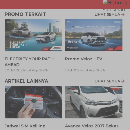
PROMO TERKAIT
LIHAT SEMUA
P
ELECTRIFY YOUR PATH
Promo Veloz HEV
T
AHEAD
Pe
1 
30 Jul 2026
-
31 Ags 2026
1 Jul 2026
-
31 Ags 2026
ARTIKEL LAINNYA
LIHAT SEMUA
Jadwal SIM Keliling
Avanza Veloz 2017 Bekas