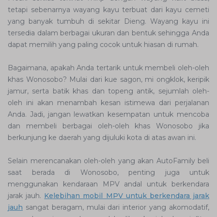
tetapi sebenarnya wayang kayu terbuat dari kayu cemeti
yang banyak tumbuh di sekitar Dieng. Wayang kayu ini
tersedia dalam berbagai ukuran dan bentuk sehingga Anda
dapat memilih yang paling cocok untuk hiasan di rumah.
Bagaimana, apakah Anda tertarik untuk membeli oleh-oleh
khas Wonosobo? Mulai dari kue sagon, mi ongklok, keripik
jamur, serta batik khas dan topeng antik, sejumlah oleh-
oleh ini akan menambah kesan istimewa dari perjalanan
Anda. Jadi, jangan lewatkan kesempatan untuk mencoba
dan membeli berbagai oleh-oleh khas Wonosobo jika
berkunjung ke daerah yang dijuluki kota di atas awan ini.
Selain merencanakan oleh-oleh yang akan AutoFamily beli
saat berada di Wonosobo, penting juga untuk
menggunakan kendaraan MPV andal untuk berkendara
jarak jauh.
Kelebihan mobil MPV untuk berkendara jarak
jauh
sangat beragam, mulai dari interior yang akomodatif,