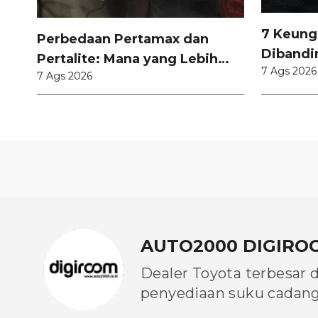
7 Keung
Perbedaan Pertamax dan
Dibandi
Pertalite: Mana yang Lebih
7 Ags 2026
Anda Ke
7 Ags 2026
Baik untuk Mobil Toyota
Anda?
AUTO2000 DIGIRO
Dealer Toyota terbesar 
penyediaan suku cadang 