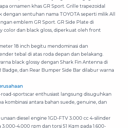
a ornamen khas GR Sport. Grille trapezoidal
k dengan sentuhan nama TOYOTA seperti milik All
engan emblem GR Sport. GR Side Plate di
olor dan black gloss, diperkuat oleh front
meter 18 inch begitu mendominasi dan
ender tebal di atas roda depan dan belakang.
arna black glossy dengan Shark Fin Antenna di
GR Badge, dan Rear Bumper Side Bar dilabur warna
Perusahaan
-road-sportscar enthusiast langsung disuguhkan
a kombinasi antara bahan suede, genuine, dan
naan diesel engine 1GD-FTV 3.000 cc 4-silinder
3.000-4.000 rpm dan torsi 51 Kgm pada 1.600-