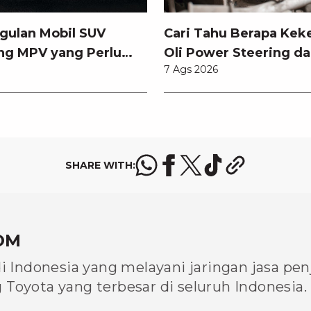
gulan Mobil SUV
Cari Tahu Berapa Kek
ng MPV yang Perlu
Oli Power Steering da
7 Ags 2026
tahui
Memilihnya
SHARE WITH:
OM
di Indonesia yang melayani jaringan jasa pe
Toyota yang terbesar di seluruh Indonesia.