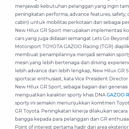
menjawab kebutuhan pelanggan yang ingin tampi
peningkatan performa, advance features, safety,
cabin) untuk mobilitas perkotaan dan sebagai pe
New Hilux GR Sport merupakan implementasi k
cars yang juga didasari semangat Lets Go Beyo
Motorsport TOYOTA GAZOO Racing (TGR) diaplik
membuat penampilannya menjadi semakin sporty
mesin yang lebih bertenaga dan driving experienc
lebih advance dan lebih lengkap, New Hilux GR Sp
sportscar enthusiast, kata Vice President Directo
New Hilux GR Sport, sebagai bagian dari generas
menguatkan karakter sporty khas DNA
GAZOO R
sporty ini semakin menunjukkan komitmen Toyo
GR Toyota. Peningkatan kinerja dilakukan secara
bangga kepada para pelanggan dan GR enthusiast
Point of interest pertama hadir dari area eksteri