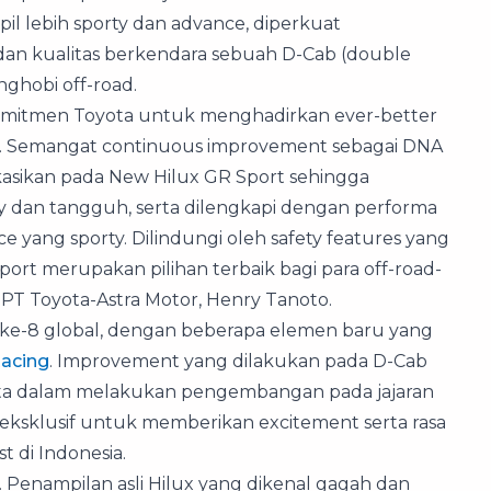
l lebih sporty dan advance, diperkuat
 dan kualitas berkendara sebuah D-Cab (double
nghobi off-road.
omitmen Toyota untuk menghadirkan ever-better
nd. Semangat continuous improvement sebagai DNA
asikan pada New Hilux GR Sport sehingga
 dan tangguh, serta dilengkapi dengan performa
e yang sporty. Dilindungi oleh safety features yang
ort merupakan pilihan terbaik bagi para off-road-
r PT Toyota-Astra Motor, Henry Tanoto.
i ke-8 global, dengan beberapa elemen baru yang
acing
. Improvement yang dilakukan pada D-Cab
ta dalam melakukan pengembangan pada jajaran
 eksklusif untuk memberikan excitement serta rasa
 di Indonesia.
or. Penampilan asli Hilux yang dikenal gagah dan