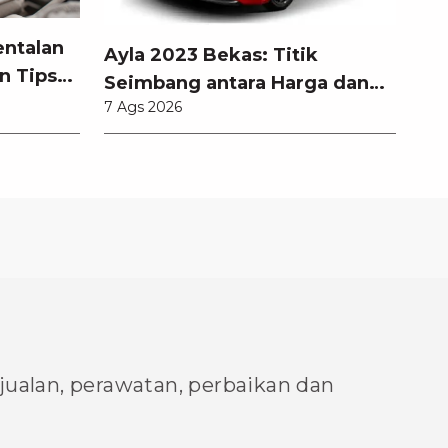
entalan
Ayla 2023 Bekas: Titik
n Tips
Seimbang antara Harga dan
7 Ags 2026
Pembaruan Teknologi
njualan, perawatan, perbaikan dan