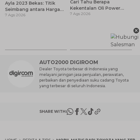
Cari Tahu Berapa
Ayla 2023 Bekas: Titik
Kekentalan Oli Power
Seimbang antara Harga
7 Ags 2026
Steering dan Tips
7 Ags 2026
dan Pembaruan Teknologi
Memilihnya
×
7
D
7 
A
AUTO2000 DIGIROOM
Dealer Toyota terbesar di Indonesia yang
melayani jaringan jasa penjualan, perawatan,
perbaikan dan penyediaan suku cadang Toyota
yang terbesar di seluruh Indonesia.
SHARE WITH: