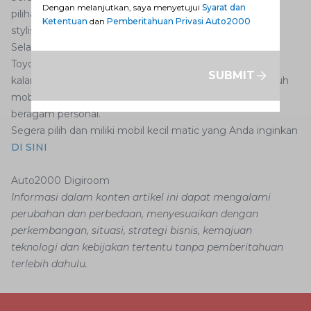
Dengan melanjutkan, saya menyetujui
Syarat dan
pilihan yang sempurna bagi yang yang mencari sedan
Ketentuan
dan
Pemberitahuan Privasi Auto2000
stylish yang andal.
Selain kelima mobil di atas, masih banyak mobil terbaru
Toyota yang tersedia di Auto2000 cocok dan pas untuk
SUBMIT
kalangan muda yang eksis. Karena pada dasarnya seluruh
mobil Toyota yang tersedia di Auto2000 cocok untuk
beragam personal.
Segera pilih dan miliki mobil kecil matic yang Anda inginkan
DI SINI
Auto2000 Digiroom
Informasi dalam konten artikel ini dapat mengalami
perubahan dan perbedaan, menyesuaikan dengan
perkembangan, situasi, strategi bisnis, kemajuan
teknologi dan kebijakan tertentu tanpa pemberitahuan
terlebih dahulu.