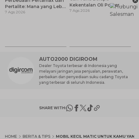
×
Perbedaan Pertamax dan
Kekentalan Oli Power
Pertalite: Mana yang Lebih
7 Ags 2026
Steering dan Tips
7 Ags 2026
Baik untuk Mobil Toyota
Memilihnya
Anda?
Ay
S
7 
d
AUTO2000 DIGIROOM
Dealer Toyota terbesar di Indonesia yang
melayani jaringan jasa penjualan, perawatan,
perbaikan dan penyediaan suku cadang Toyota
yang terbesar di seluruh Indonesia.
SHARE WITH:
HOME
BERITA & TIPS
MOBIL KECIL MATIC UNTUK KAMU YANG E