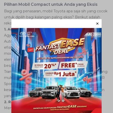
Pilihan Mobil Compact untuk Anda yang Eksis
Bagi yang penasaran, mobil Toyota apa saja sih yang cocok
untuk dipilih bagi kalangan paling eksis? Berikut adalah
rekomendasi dari Auto2000.
1. Agya GR Sport CVT
Agya GR Sport CVT adalah pilihan yang sempurna bagi
AutoFamily yang mencari mobil kecil yang sporty dan
efisien. Ditenagai oleh mesin 1.2 liter yang bertenaga,
model ini memiliki desain luar yang menawan dengan
elemen sporty seperti bodi kit dan velg alloy berukuran
besar. Transmisi otomatis CVT (Continuous Variable
Transmission) memberikan pengalaman mengemudi yang
mulus dan ekonomis. Meskipun berukuran kecil, Agya GR
Sport CVT menawarkan kenyamanan dan fitur-fitur
keselamatan canggih yang membuatnya menjadi pilihan
yang sangat menarik.
2. Raize GR Sport 1.0T CVT
Mengusung mesin turbocharged 1.0 liter, Raize