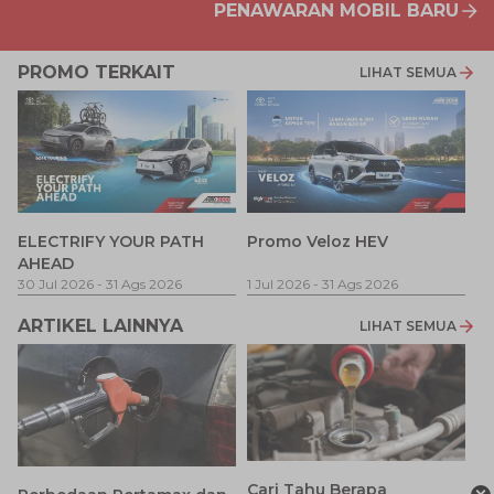
PENAWARAN MOBIL BARU
PROMO TERKAIT
LIHAT SEMUA
P
ELECTRIFY YOUR PATH
Promo Veloz HEV
T
AHEAD
Pe
1 
30 Jul 2026
-
31 Ags 2026
1 Jul 2026
-
31 Ags 2026
ARTIKEL LAINNYA
LIHAT SEMUA
Cari Tahu Berapa