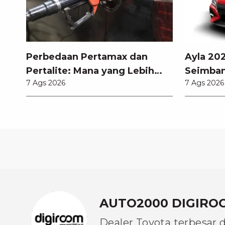
Perbedaan Pertamax dan
Ayla 202
Pertalite: Mana yang Lebih
Seimban
7 Ags 2026
7 Ags 2026
Baik untuk Mobil Toyota
Pembaru
Anda?
AUTO2000 DIGIRO
Dealer Toyota terbesar 