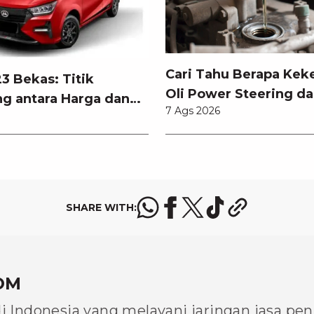
Cari Tahu Berapa Kek
3 Bekas: Titik
Oli Power Steering da
g antara Harga dan
7 Ags 2026
Memilihnya
an Teknologi
SHARE WITH:
OM
di Indonesia yang melayani jaringan jasa pe