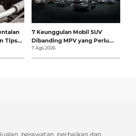
entalan
7 Keunggulan Mobil SUV
n Tips
Dibanding MPV yang Perlu
7 Ags 2026
Anda Ketahui
njualan, perawatan, perbaikan dan