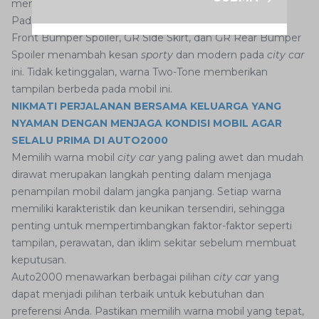
memudahkan AutoFamily selama berkendara.
Pada bagian eksterior, sentuhan GR aero kit seperti GR
Front Bumper Spoiler, GR Side Skirt, dan GR Rear Bumper
Spoiler menambah kesan
sporty
dan modern pada
city car
ini. Tidak ketinggalan, warna Two-Tone memberikan
tampilan berbeda pada mobil ini.
NIKMATI PERJALANAN BERSAMA KELUARGA YANG
NYAMAN DENGAN MENJAGA KONDISI MOBIL AGAR
SELALU PRIMA DI AUTO2000
Memilih warna mobil
city car
yang paling awet dan mudah
dirawat merupakan langkah penting dalam menjaga
penampilan mobil dalam jangka panjang. Setiap warna
memiliki karakteristik dan keunikan tersendiri, sehingga
penting untuk mempertimbangkan faktor-faktor seperti
tampilan, perawatan, dan iklim sekitar sebelum membuat
keputusan.
Auto2000 menawarkan berbagai pilihan
city car
yang
dapat menjadi pilihan terbaik untuk kebutuhan dan
preferensi Anda. Pastikan memilih warna mobil yang tepat,