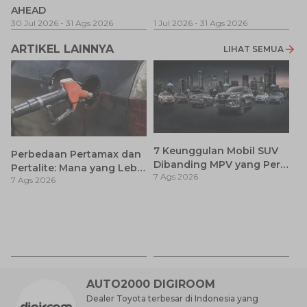
T
AHEAD
Pe
1 
30 Jul 2026
-
31 Ags 2026
1 Jul 2026
-
31 Ags 2026
ARTIKEL LAINNYA
LIHAT SEMUA
7 Keunggulan Mobil SUV
Perbedaan Pertamax dan
Dibanding MPV yang Perlu
Pertalite: Mana yang Lebih
7 Ags 2026
Anda Ketahui
7 Ags 2026
Baik untuk Mobil Toyota
Anda?
Ca
K
7 
St
M
AUTO2000 DIGIROOM
Dealer Toyota terbesar di Indonesia yang