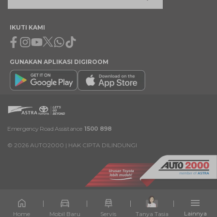
IKUTI KAMI
Facebook
Instagram
Youtube
X
Whatsapp
Tiktok
GUNAKAN APLIKASI DIGIROOM
Emergency Road Assistance
1500 898
©
2026
AUTO2000 | HAK CIPTA DILINDUNGI
Lainnya
Home
Mobil Baru
Servis
Tanya Tasia