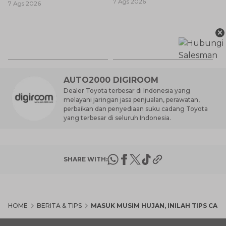
7 Ags 2026
Anda Ketahui
7 Ags 2026
Baik untuk Mobil Toyota
Anda?
Ay
×
S
7 
d
AUTO2000 DIGIROOM
Dealer Toyota terbesar di Indonesia yang
melayani jaringan jasa penjualan, perawatan,
perbaikan dan penyediaan suku cadang Toyota
yang terbesar di seluruh Indonesia.
SHARE WITH:
HOME
BERITA & TIPS
MASUK MUSIM HUJAN, INILAH TIPS CA