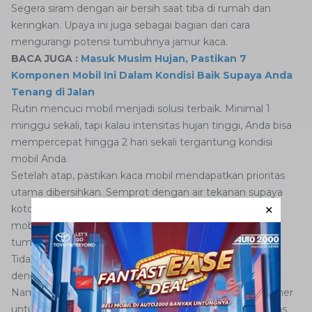
Segera siram dengan air bersih saat tiba di rumah dan
keringkan. Upaya ini juga sebagai bagian dari cara
mengurangi potensi tumbuhnya jamur kaca.
BACA JUGA :
Masuk Musim Hujan, Pastikan 7
Komponen Mobil Ini Dalam Kondisi Baik Supaya Anda
Tenang di Jalan
Rutin mencuci mobil menjadi solusi terbaik. Minimal 1
minggu sekali, tapi kalau intensitas hujan tinggi, Anda bisa
mempercepat hingga 2 hari sekali tergantung kondisi
mobil Anda.
Setelah atap, pastikan kaca mobil mendapatkan prioritas
utama dibersihkan. Semprot dengan air tekanan supaya
kotoran rontok dan turun ke bawah. Pastikan pula kaca
mobil kering sempurna untuk mengurangi risiko
tumbuhnya jamur kaca.
Tidak berhenti sampai di situ, Anda bisa melapisi kaca
dengan cairan pelindung yang banyak dijual di pasaran.
Namun sebelumnya, bersihkan kaca dengan glass cleaner
untuk memastikan tidak ada lagi kotoran hinggap di atas