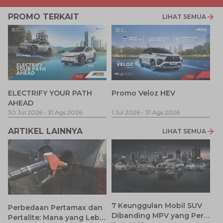
PROMO TERKAIT
LIHAT SEMUA
P
ELECTRIFY YOUR PATH
Promo Veloz HEV
T
AHEAD
Pe
1 
30 Jul 2026
-
31 Ags 2026
1 Jul 2026
-
31 Ags 2026
ARTIKEL LAINNYA
LIHAT SEMUA
7 Keunggulan Mobil SUV
Perbedaan Pertamax dan
Dibanding MPV yang Perlu
Pertalite: Mana yang Lebih