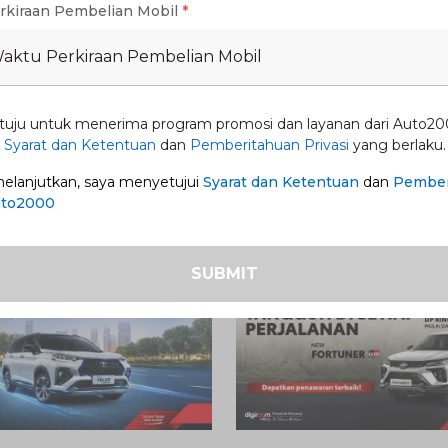
rkiraan Pembelian Mobil
*
Toyota idaman Anda!
Waktu Perkiraan Pembelian Mobil
ahui
tuju untuk menerima program promosi dan layanan dari Auto20
n
Syarat dan Ketentuan
dan
Pemberitahuan Privasi
yang berlaku.
lanjutkan, saya menyetujui
Syarat dan Ketentuan
dan
Pember
uto2000
SUBMIT