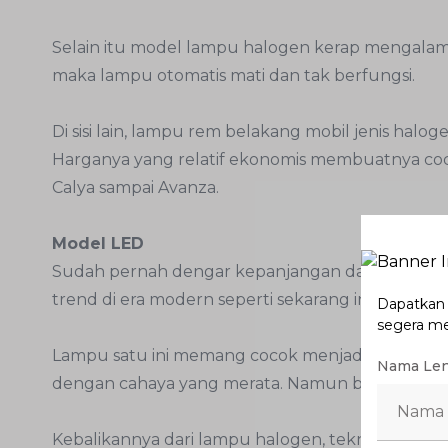
Selain itu model lampu halogen kerap mengalami
maka lampu otomatis mati dan tak berfungsi.
Di sisi lain, lampu rem belakang mobil jenis halog
Harganya yang relatif ekonomis membuatnya coco
Calya sampai Avanza.
Model LED
Sudah pernah dengar kepanjangan dari LED? Tekn
trend di era modern seperti sekarang ini. LED sen
Dapatkan p
segera m
Lampu satu ini memang cocok menjadi lampu re
Nama Le
dengan cahaya yang merata. Namun bukan berar
Kebalikannya dari lampu halogen, teknologi LE