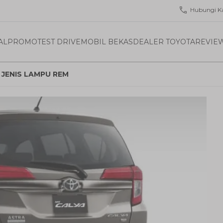
Hubungi K
AL
PROMO
TEST DRIVE
MOBIL BEKAS
DEALER TOYOTA
REVIE
JENIS LAMPU REM