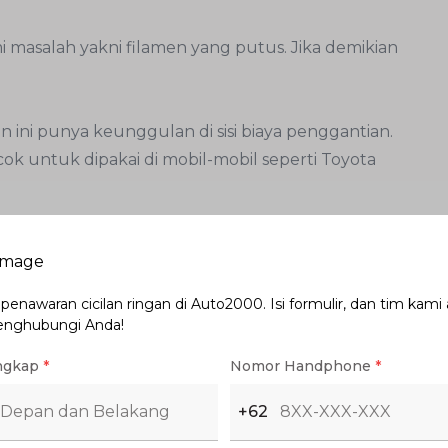
 masalah yakni filamen yang putus. Jika demikian
en ini punya keunggulan di sisi biaya penggantian.
k untuk dipakai di mobil-mobil seperti Toyota
ologi lampu satu ini cukup digemari dan jadi
diri adalah kepanjangan dari Light-Emitting Diode.
enawaran cicilan ringan di Auto2000. Isi formulir, dan tim kami
enghubungi Anda!
m belakang karena nyalanya sangat menarik
ngkap
*
Nomor Handphone
*
ti tanpa kekurangan.
+62
D cenderung lebih tinggi harganya. Namun memang