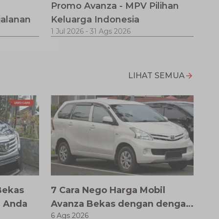
Promo Avanza - MPV Pilihan
jalanan
Keluarga Indonesia
1 Jul 2026
-
31 Ags 2026
LIHAT SEMUA
Bekas
7 Cara Nego Harga Mobil
l Anda
Avanza Bekas dengan dengan
6 Ags 2026
Teknik Jitu Anti Rugi!