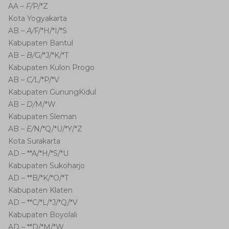
AA –
F/
P/*Z
Kota Yogyakarta
AB –
A/
F/*H/*I/*S
Kabupaten Bantul
AB –
B/
G/*J/*K/*T
Kabupaten Kulon Progo
AB –
C/
L/*P/*V
Kabupaten GunungKidul
AB –
D/
M/*W
Kabupaten Sleman
AB –
E/
N/*Q/*U/*Y/*Z
Kota Surakarta
AD – **A/*H/*S/*U
Kabupaten Sukoharjo
AD – **B/*K/*O/*T
Kabupaten Klaten
AD – **C/*L/*J/*Q/*V
Kabupaten Boyolali
AD – **D/*M/*W