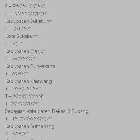
F – F**/G*/H*/I*/J*/K*
F – L*/M*/N*/O*/P*/R*
Kabupaten Sukabumi
F – Q*/U**/V*
Kota Sukabumi
F – S*/T*
Kabupaten Cianjur
F – W*/X*/Y*/Z*
Kabupaten Purwakarta
T – A*/B*/C*
Kabupaten Karawang
T – D*/E*/F*/G*/H*
T – I*/J*/K*/L*/M*/N*
T- O*/P*/Q*/R*/S*
Sebagian Kabupaten Bekasi & Subang
T – T*/U*/V*/W*/X*/Y*/Z*
Kabupaten Sumedang
Z – A*/B*/C*