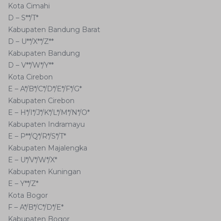
Kota Cimahi
D – S**/T*
Kabupaten Bandung Barat
D – U**/X**/Z**
Kabupaten Bandung
D – V**/W*/Y**
Kota Cirebon
E – A*/B*/C*/D*/E*/F*/G*
Kabupaten Cirebon
E – H*/I*/J*/K*/L*/M*/N*/O*
Kabupaten Indramayu
E – P**/Q*/R*/S*/T*
Kabupaten Majalengka
E – U*/V*/W*/X*
Kabupaten Kuningan
E – Y**/Z*
Kota Bogor
F – A*/B*/C*/D*/E*
Kabupaten Bogor