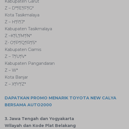
Kabupaten Garut
Z – D**/E*/F*/G*
Kota Tasikmalaya
Z – H*/I*/J*
Kabupaten Tasikmalaya
Z –K*/L*/M*/N*
Z- O*/P*/Q*/R*/S*
Kabupaten Ciamis
Z – T*/U*/V*
Kabupaten Pangandaran
Z – W*
Kota Banjar
Z – X*/Y*/Z*
DAPATKAN PROMO MENARIK TOYOTA NEW CALYA
BERSAMA AUTO2000
3. Jawa Tengah dan Yogyakarta
Wilayah dan Kode Plat Belakang