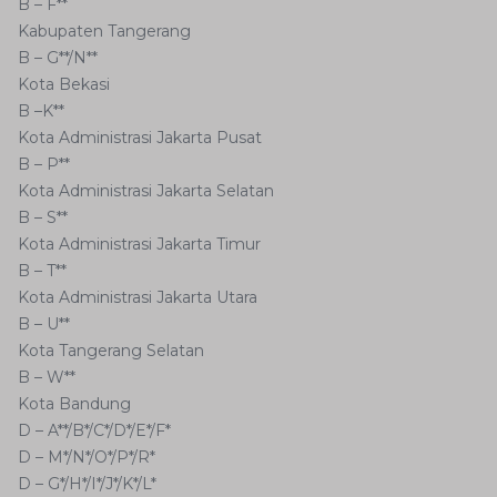
B – F**
Kabupaten Tangerang
B – G**/N**
Kota Bekasi
B –K**
Kota Administrasi Jakarta Pusat
B – P**
Kota Administrasi Jakarta Selatan
B – S**
Kota Administrasi Jakarta Timur
B – T**
Kota Administrasi Jakarta Utara
B – U**
Kota Tangerang Selatan
B – W**
Kota Bandung
D – A**/B*/C*/D*/E*/F*
D – M*/N*/O*/P*/R*
D – G*/H*/I*/J*/K*/L*