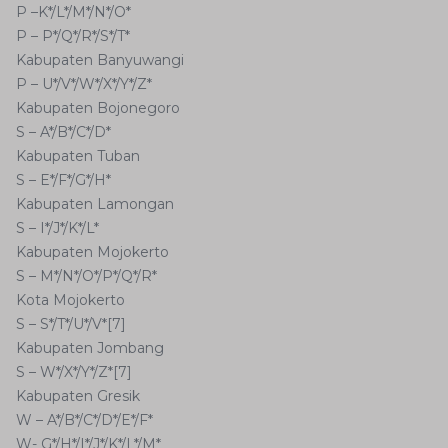
P –K*/L*/M*/N*/O*
P – P*/Q*/R*/S*/T*
Kabupaten Banyuwangi
P – U*/V*/W*/X*/Y*/Z*
Kabupaten Bojonegoro
S – A*/B*/C*/D*
Kabupaten Tuban
S – E*/F*/G*/H*
Kabupaten Lamongan
S – I*/J*/K*/L*
Kabupaten Mojokerto
S – M*/N*/O*/P*/Q*/R*
Kota Mojokerto
S – S*/T*/U*/V*[7]
Kabupaten Jombang
S – W*/X*/Y*/Z*[7]
Kabupaten Gresik
W – A*/B*/C*/D*/E*/F*
W- G*/H*/I*/J*/K*/L*/M*