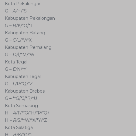
Kota Pekalongan
G –
A/
H/*S
Kabupaten Pekalongan
G –
B/
K/*O/*T
Kabupaten Batang
G –
C/
L/*V/*X
Kabupaten Pemalang
G –
D/
I/*M/*W
Kota Tegal
G –
E/
N/*Y
Kabupaten Tegal
G –
F/
P/*Q/*Z
Kabupaten Brebes
G – **G/*J/*R/*U
Kota Semarang
H –
A/
F/**G/*H/*P/*Q/
H –
R/
S/**W/*X/*Y/*Z
Kota Salatiga
H –
B/
K/*O/*T