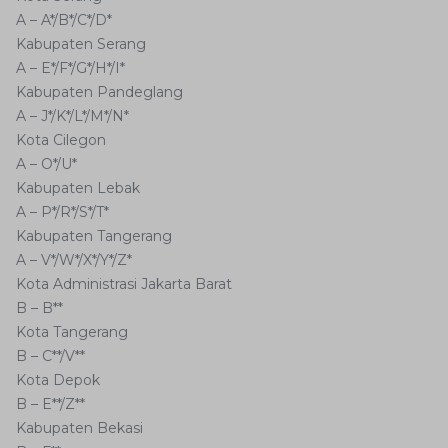
A – A*/B*/C*/D*
Kabupaten Serang
A – E*/F*/G*/H*/I*
Kabupaten Pandeglang
A – J*/K*/L*/M*/N*
Kota Cilegon
A – O*/U*
Kabupaten Lebak
A – P*/R*/S*/T*
Kabupaten Tangerang
A – V*/W*/X*/Y*/Z*
Kota Administrasi Jakarta Barat
B – B**
Kota Tangerang
B – C**/V**
Kota Depok
B – E**/Z**
Kabupaten Bekasi