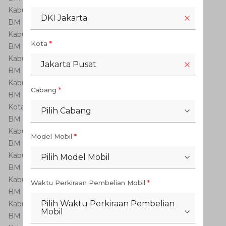
Kabupaten Pelalawan
DKI Jakarta
BM – C**/I*
Kabupaten Bengkalis
Kota
*
BM – D**/E*
Kabupaten Kampar
Jakarta Pusat
BM – F**/O*/Z*
Kabupaten Indragiri Hilir
Cabang
*
BM – G**
Kota Dumai
Pilih Cabang
BM – H**/R*
Kabupaten Kuantan Singingi
Model Mobil
*
BM –K**/X*
Kabupaten Rokan Hulu
Pilih Model Mobil
BM – M**/U*
Kabupaten Rokan Hilir
Waktu Perkiraan Pembelian Mobil
*
BM – P**/W*
Pilih Waktu Perkiraan Pembelian
Kabupaten Siak
Mobil
BM – S**/Y*