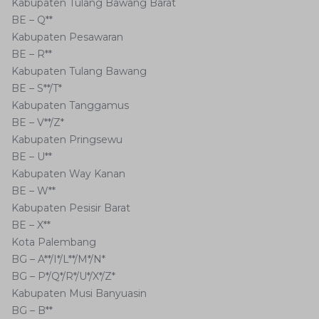
Kabupaten Tulang Bawang Barat
BE – Q**
Kabupaten Pesawaran
BE – R**
Kabupaten Tulang Bawang
BE – S**/T*
Kabupaten Tanggamus
BE – V**/Z*
Kabupaten Pringsewu
BE – U**
Kabupaten Way Kanan
BE – W**
Kabupaten Pesisir Barat
BE – X**
Kota Palembang
BG – A**/I*/L**/M*/N*
BG – P*/Q*/R*/U*/X*/Z*
Kabupaten Musi Banyuasin
BG – B**