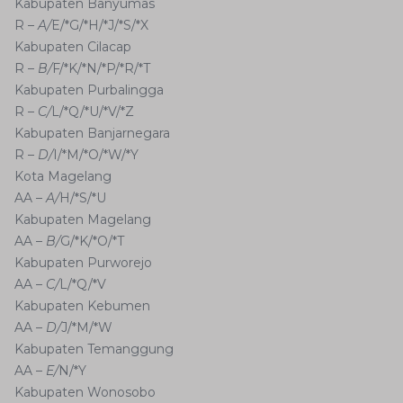
Kabupaten Banyumas
R –
A/
E/*G/*H/*J/*S/*X
Kabupaten Cilacap
R –
B/
F/*K/*N/*P/*R/*T
Kabupaten Purbalingga
R –
C/
L/*Q/*U/*V/*Z
Kabupaten Banjarnegara
R –
D/
I/*M/*O/*W/*Y
Kota Magelang
AA –
A/
H/*S/*U
Kabupaten Magelang
AA –
B/
G/*K/*O/*T
Kabupaten Purworejo
AA –
C/
L/*Q/*V
Kabupaten Kebumen
AA –
D/
J/*M/*W
Kabupaten Temanggung
AA –
E/
N/*Y
Kabupaten Wonosobo