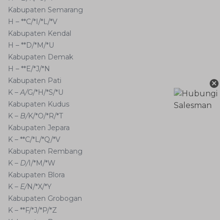
Kabupaten Semarang
H – **C/*I/*L/*V
Kabupaten Kendal
H – **D/*M/*U
Kabupaten Demak
H – **E/*J/*N
×
Kabupaten Pati
K –
A/
G/*H/*S/*U
Kabupaten Kudus
K –
B/
K/*O/*R/*T
Kabupaten Jepara
K – **C/*L/*Q/*V
Kabupaten Rembang
K –
D/
I/*M/*W
Kabupaten Blora
K –
E/
N/*X/*Y
Kabupaten Grobogan
K – **F/*J/*P/*Z