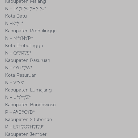
Kabupaten Malang
N – D**/F*/G*/H*/I*/J*
Kota Batu
N –K**/L*
Kabupaten Probolinggo
N – M**/N*/P*
Kota Probolinggo
N – Q**/R*/S*
Kabupaten Pasuruan
N – O*/T**/W*
Kota Pasuruan
N – V**/X*
Kabupaten Lumajang
N – U**/Y*/Z*
Kabupaten Bondowoso
P – A*/B*/C*/D*
Kabupaten Situbondo
P – E*/F*/G*/H*/I*/J*
Kabupaten Jember