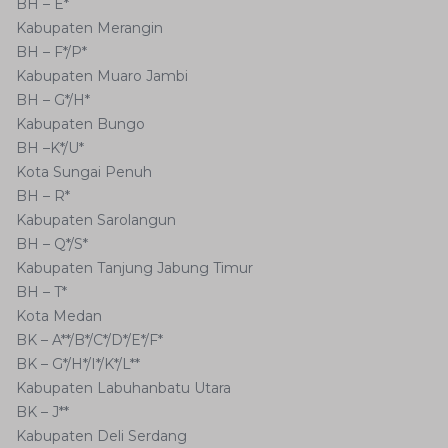
BH – E*
Kabupaten Merangin
BH – F*/P*
Kabupaten Muaro Jambi
BH – G*/H*
Kabupaten Bungo
BH –K*/U*
Kota Sungai Penuh
BH – R*
Kabupaten Sarolangun
BH – Q*/S*
Kabupaten Tanjung Jabung Timur
BH – T*
Kota Medan
BK – A**/B*/C*/D*/E*/F*
BK – G*/H*/I*/K*/L**
Kabupaten Labuhanbatu Utara
BK – J**
Kabupaten Deli Serdang