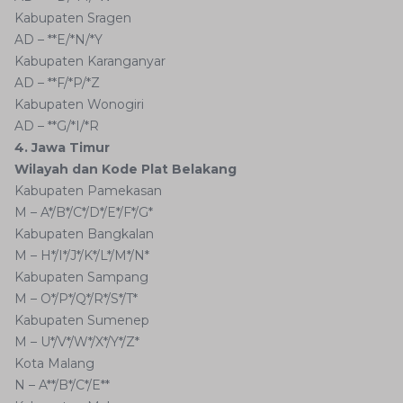
Kabupaten Sragen
AD – **E/*N/*Y
Kabupaten Karanganyar
AD – **F/*P/*Z
Kabupaten Wonogiri
AD – **G/*I/*R
4. Jawa Timur
Wilayah dan Kode Plat Belakang
Kabupaten Pamekasan
M – A*/B*/C*/D*/E*/F*/G*
Kabupaten Bangkalan
M – H*/I*/J*/K*/L*/M*/N*
Kabupaten Sampang
M – O*/P*/Q*/R*/S*/T*
Kabupaten Sumenep
M – U*/V*/W*/X*/Y*/Z*
Kota Malang
N – A**/B*/C*/E**