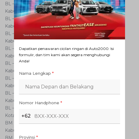
BL – S**
Kabupaten Aceh Selatan
BL – T**
Kabupaten Aceh Tamiang
BL – U**
Kabupaten Nagan Raya
BL – V**
Dapatkan penawaran cicilan ringan di Auto2000. Isi
formulir, dan tim kami akan segera menghubungi
Kabupaten Aceh Jaya
Anda!
BL – W**
Kabupaten Aceh Tenggara
Nama Lengkap
*
BL – X**
Kabupaten Bener Meriah
BL – Y**
Kabupaten Bireuen
Nomor Handphone
*
BL – Z**
Kota Pekanbaru
+62
BM – A**/J*/L**/N*/Q*/T*
Kabupaten Indragiri Hulu
Provinsi
*
BM – B**/V*