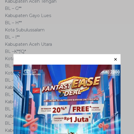
Kabupaten Aceh Tengah
BL – G**
Kabupaten Gayo Lues
BL – H**
Kota Subulussalam
BL – I**
Kabupaten Aceh Utara
BL –K**/Q*
Kota Sabang
BL – M**
Kota Lhokseumawe
BL – N**
Kabupaten Pidie Jaya
BL – O**
Kabupaten Pidie
BL – P**
Kabupaten Aceh Singkil
BL – R**
Kabupaten Simeulue