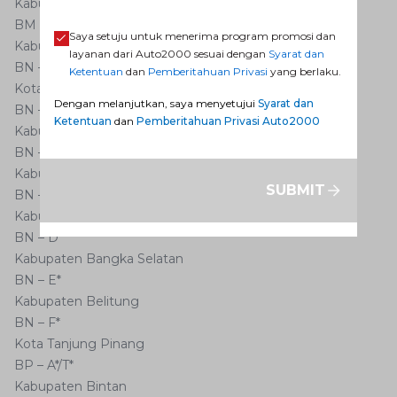
Kabupaten Kepulauan Meranti
BM – X**
Saya setuju untuk menerima program promosi dan
Kabupaten Belitung Timur
layanan dari Auto2000 sesuai dengan
Syarat dan
BN – G*
Ketentuan
dan
Pemberitahuan Privasi
yang berlaku.
Kota Pangkal Pinang
Dengan melanjutkan, saya menyetujui
Syarat dan
BN – A*
Ketentuan
dan
Pemberitahuan Privasi Auto2000
Kabupaten Bangka
BN – B*
Kabupaten Bangka Tengah
SUBMIT
BN – C*
Kabupaten Bangka Barat
BN – D*
Kabupaten Bangka Selatan
BN – E*
Kabupaten Belitung
BN – F*
Kota Tanjung Pinang
BP – A*/T*
Kabupaten Bintan