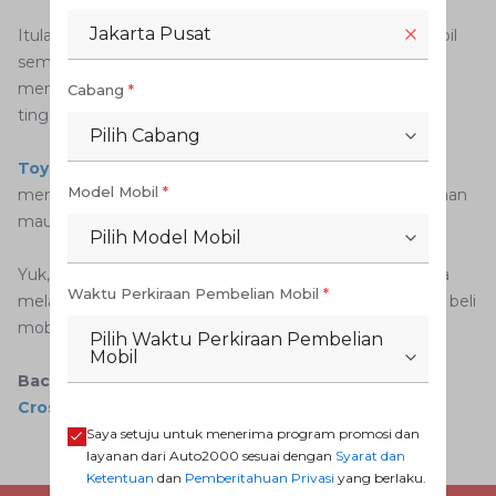
Jakarta Pusat
Itulah berbagai fitur baru yang membuat mobil ini tampil
semakin modern dan tangguh. Cocok bagi Anda yang
menginginkan kendaraan serbaguna dengan performa
Cabang
*
tinggi.
Pilih Cabang
Toyota Fortuner
hadir sebagai pilihan tepat untuk
Model Mobil
*
memenuhi kebutuhan berkendara Anda, baik di perkotaan
maupun medan menantang.
Pilih Model Mobil
Yuk, lakukan pemesanan Toyota Fortuner sekarang juga
Waktu Perkiraan Pembelian Mobil
*
melalui aplikasi Auto2000 Digiroom untuk pengalaman beli
mobil yang praktis dan tanpa repot.
Pilih Waktu Perkiraan Pembelian
Mobil
Baca Juga:
Fitra Eri Terima Challenge Pakai Corolla
Cross
Saya setuju untuk menerima program promosi dan
layanan dari Auto2000 sesuai dengan
Syarat dan
Ketentuan
dan
Pemberitahuan Privasi
yang berlaku.