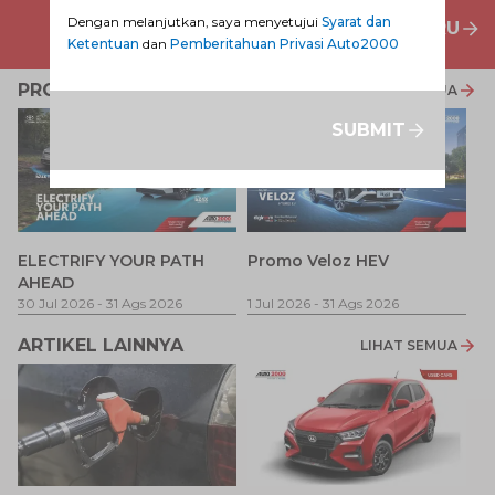
Dengan melanjutkan, saya menyetujui
Syarat dan
PENAWARAN MOBIL BARU
Ketentuan
dan
Pemberitahuan Privasi Auto2000
PROMO TERKAIT
LIHAT SEMUA
SUBMIT
P
ELECTRIFY YOUR PATH
Promo Veloz HEV
T
AHEAD
Pe
1 
30 Jul 2026
-
31 Ags 2026
1 Jul 2026
-
31 Ags 2026
ARTIKEL LAINNYA
LIHAT SEMUA