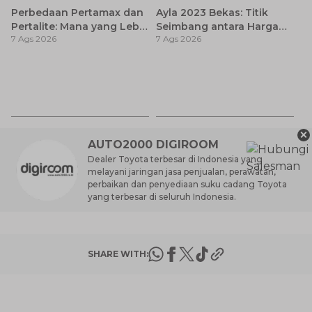
Perbedaan Pertamax dan
Ayla 2023 Bekas: Titik
Pertalite: Mana yang Lebih
Seimbang antara Harga
7 Ags 2026
7 Ags 2026
Baik untuk Mobil Toyota
dan Pembaruan Teknologi
Anda?
7
D
7 
A
×
AUTO2000 DIGIROOM
Dealer Toyota terbesar di Indonesia yang
melayani jaringan jasa penjualan, perawatan,
perbaikan dan penyediaan suku cadang Toyota
yang terbesar di seluruh Indonesia.
SHARE WITH: