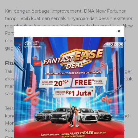
Kini dengan berbagai improvement, DNA New Fortuner
tampil lebih kuat dan semakin nyaman dan desain eksterior
memberikan kesan yang lebih tangguh dan prestisius. New
Fortuner memperoleh sentuhan dari segi desain untuk
memperlihatkan sisi ketangguhan dan kemewahan SUV
gagah ini.
Fitur Multimedia Berlimpah
Tak cuma menghadirkan fitur baru berupa wireless charger
alias pengisian daya smartphone tanpa kabel, namun untuk
menunjang hiburan juga dihadirkan berbagai fitur yang
sarat akan teknologi.
Tersedia head unit berukuran 9 inci yang memiliki fitur
konektivitas Miracast dan SDL, voice command, Surround
Monitor, sedangkan untuk varian VRZ, SRZ dan TRD
Sportivo memiliki tambahan fiitur NFC dan Smartphone