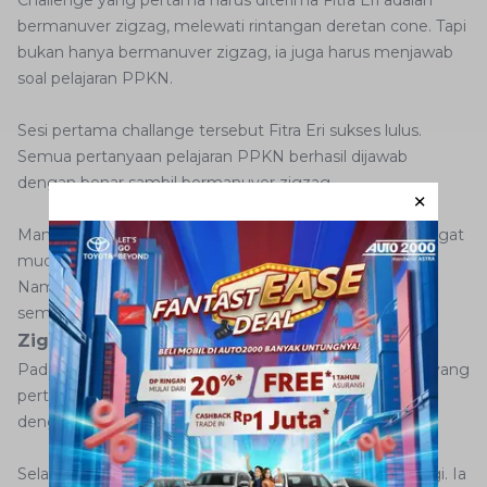
Challenge yang pertama harus diterima Fitra Eri adalah
bermanuver zigzag, melewati rintangan deretan cone. Tapi
bukan hanya bermanuver zigzag, ia juga harus menjawab
soal pelajaran PPKN.
Sesi pertama challange tersebut Fitra Eri sukses lulus.
Semua pertanyaan pelajaran PPKN berhasil dijawab
dengan benar sambil bermanuver zigzag.
Manuver menggunakan
Corolla Cross
disebut Fitra sangat
mudah dan lancar selama tantangan pertama tersebut.
Namun pada challenge yang kedua ternyata bukan
semakih mudah.
Zigzag Mundur Jawab Soal Matematika
Pada dasarnya pada tantangan kedua ini sama seperti yang
pertama. Namun kali ini Fitra Eri tak bermanuver zigzag
dengan maju, namun ia harus dalam posisi mundur.
Selain itu, pertanyaannya pun juga bukan soal PPKN lagi. Ia