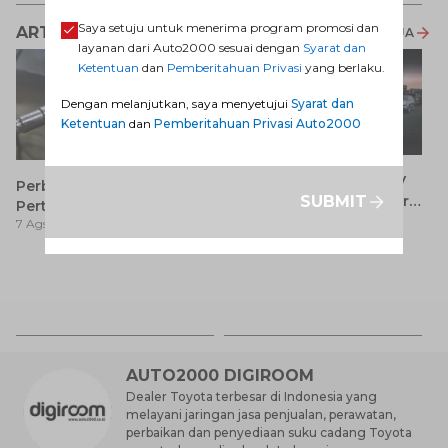
Saya setuju untuk menerima program promosi dan
ARTIKEL LAINNYA
LIHAT SEMUA
layanan dari Auto2000 sesuai dengan
Syarat dan
Ketentuan
dan
Pemberitahuan Privasi
yang berlaku.
Dengan melanjutkan, saya menyetujui
Syarat dan
Ketentuan
dan
Pemberitahuan Privasi Auto2000
7 Keunggulan Mobil SUV
Perbedaan Pertamax dan
SUBMIT
Dibanding MPV yang Perlu
Pertalite: Mana yang Lebih
7 Ags 2026
Anda Ketahui
7 Ags 2026
Baik untuk Mobil Toyota
Anda?
Ca
K
7 
St
M
AUTO2000 DIGIROOM
Dealer Toyota terbesar di Indonesia yang
melayani jaringan jasa penjualan, perawatan,
perbaikan dan penyediaan suku cadang Toyota