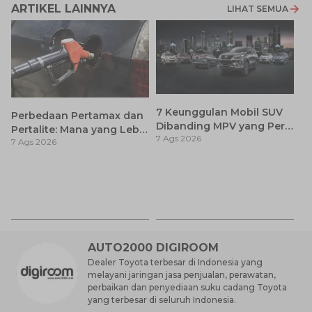
ARTIKEL LAINNYA
LIHAT SEMUA
7 Keunggulan Mobil SUV
Perbedaan Pertamax dan
Dibanding MPV yang Perlu
Pertalite: Mana yang Lebih
7 Ags 2026
Anda Ketahui
7 Ags 2026
Baik untuk Mobil Toyota
Anda?
Ay
S
7 
d
AUTO2000 DIGIROOM
Dealer Toyota terbesar di Indonesia yang
melayani jaringan jasa penjualan, perawatan,
perbaikan dan penyediaan suku cadang Toyota
yang terbesar di seluruh Indonesia.