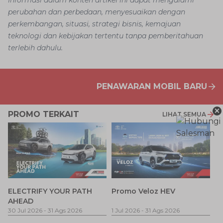
Informasi dalam konten artikel ini dapat mengalami
perubahan dan perbedaan, menyesuaikan dengan
perkembangan, situasi, strategi bisnis, kemajuan
teknologi dan kebijakan tertentu tanpa pemberitahuan
terlebih dahulu.
PENAWARAN MOBIL BARU
×
PROMO TERKAIT
LIHAT SEMUA
P
ELECTRIFY YOUR PATH
Promo Veloz HEV
T
AHEAD
Pe
1 
30 Jul 2026
-
31 Ags 2026
1 Jul 2026
-
31 Ags 2026