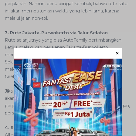
perjalanan. Namun, perlu diingat kembali, bahwa rute satu
ini akan membutuhkan waktu yang lebih lama, karena
melalui jalan non-tol.
3. Rute Jakarta-Purwokerto via Jalur Selatan
Rute selanjutnya yang bisa AutoFamily pertimbangkan
ketika melakukan perjalanan Jakarta-Purwokerto
menggunakan mobil pribadi adalah melalui Jalan Raya
Selatan. Rute satu ini akan membawa Anda untuk
melewati kota-kota indah di pulau Jawa, seperti kota
Cirebon, Tegal, hingga Pekalongan.
Jika Anda memilih rute Jalan Raya Selatan, maka Anda
akan berkesempatan untuk mendapatkan pengalaman
perjalanan yang berbeda dengan melintasi perkampungan,
persawahan, dan perbukitan.
4. Rute Jakarta-Purwokerto Lewat Tol Cipali
Alternatif lainnya adalah rute melalui
jalan tol Cikopo–