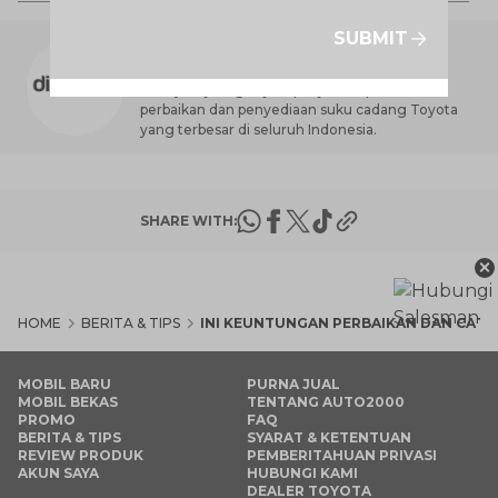
SUBMIT
AUTO2000 DIGIROOM
Dealer Toyota terbesar di Indonesia yang
melayani jaringan jasa penjualan, perawatan,
perbaikan dan penyediaan suku cadang Toyota
yang terbesar di seluruh Indonesia.
SHARE WITH:
×
HOME
BERITA & TIPS
INI KEUNTUNGAN PERBAIKAN DAN CAT 
MOBIL BARU
PURNA JUAL
MOBIL BEKAS
TENTANG AUTO2000
PROMO
FAQ
BERITA & TIPS
SYARAT & KETENTUAN
REVIEW PRODUK
PEMBERITAHUAN PRIVASI
AKUN SAYA
HUBUNGI KAMI
DEALER TOYOTA