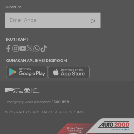
Subscribe
IKUTI KAMI
Facebook
Instagram
Youtube
X
Whatsapp
Tiktok
GUNAKAN APLIKASI DIGIROOM
Emergency Road Assistance
1500 898
©
2026
AUTO2000 | HAK CIPTA DILINDUNGI