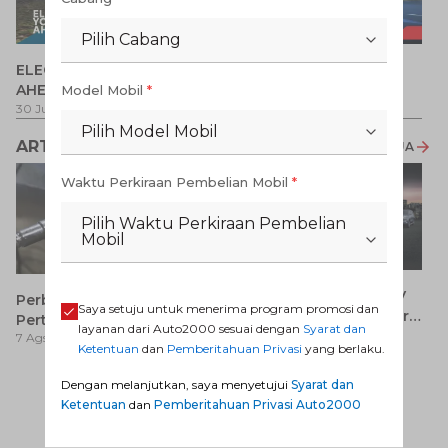
Pilih Cabang
P
ELECTRIFY YOUR PATH
Promo Veloz HEV
T
AHEAD
Model Mobil
*
Pe
1 
30 Jul 2026
-
31 Ags 2026
1 Jul 2026
-
31 Ags 2026
Pilih Model Mobil
ARTIKEL LAINNYA
LIHAT SEMUA
Waktu Perkiraan Pembelian Mobil
*
Pilih Waktu Perkiraan Pembelian
Mobil
7 Keunggulan Mobil SUV
Perbedaan Pertamax dan
Saya setuju untuk menerima program promosi dan
Dibanding MPV yang Perlu
Pertalite: Mana yang Lebih
layanan dari Auto2000 sesuai dengan
Syarat dan
7 Ags 2026
Anda Ketahui
7 Ags 2026
Baik untuk Mobil Toyota
Ketentuan
dan
Pemberitahuan Privasi
yang berlaku.
Anda?
Dengan melanjutkan, saya menyetujui
Syarat dan
Ca
Ketentuan
dan
Pemberitahuan Privasi Auto2000
K
7 
St
M