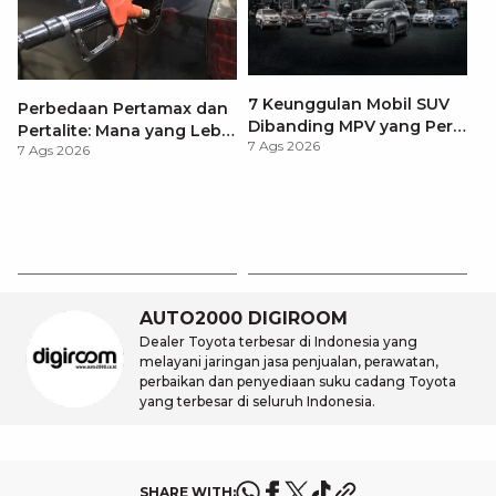
7 Keunggulan Mobil SUV
Perbedaan Pertamax dan
Dibanding MPV yang Perlu
Pertalite: Mana yang Lebih
7 Ags 2026
Anda Ketahui
7 Ags 2026
Baik untuk Mobil Toyota
Anda?
Ca
K
7 
St
M
AUTO2000 DIGIROOM
Dealer Toyota terbesar di Indonesia yang
melayani jaringan jasa penjualan, perawatan,
perbaikan dan penyediaan suku cadang Toyota
yang terbesar di seluruh Indonesia.
SHARE WITH: