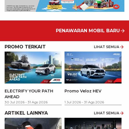
PENAWARAN MOBIL BARU
PROMO TERKAIT
LIHAT SEMUA
P
ELECTRIFY YOUR PATH
Promo Veloz HEV
T
AHEAD
Pe
1 
30 Jul 2026
-
31 Ags 2026
1 Jul 2026
-
31 Ags 2026
ARTIKEL LAINNYA
LIHAT SEMUA