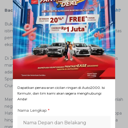
Baca Juga:
Bagaimana Daftar SIM Online Dari Rumah?
Bukan cuma menjadikan tampilannya lebih sporty dan
istimewa namun juga sekaligus eksklusif. Sebagai identitas
pembeda, terdapat sejumlah emblem GR Sport di
eksterior.
Di Jepang tipe GR Sport menjadi flagship dan cukup laris
manis. Contoh model GR Spot di line up Toyota Jepang
adalah Toyota Voxy GR Sport, C-HR GR Sport, Noah GR
Sport, Prius PHV GR Sport, hingga yang terbaru Land
Cruiser GR Sport.
Dapatkan penawaran cicilan ringan di Auto2000. Isi
formulir, dan tim kami akan segera menghubungi
Menariknya kini kini tipe GR Sport juga terdapat di sejumlah
Anda!
negara Eropa dan Asia Tenggara. Contohnya Corolla
Nama Lengkap
*
Hatchback GR Sport dan Corolla Touring GR Sport di Eropa
hingga Vios GR Sport di Malaysia. Semuanya sama-sama
mengusung semangat yang sama, spirit Toyota Gazoo