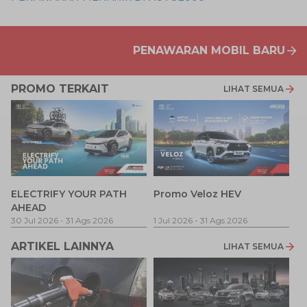
PENAWARAN MOBIL BARU
PROMO TERKAIT
LIHAT SEMUA
P
ELECTRIFY YOUR PATH
Promo Veloz HEV
T
AHEAD
Pe
1 
30 Jul 2026
-
31 Ags 2026
1 Jul 2026
-
31 Ags 2026
ARTIKEL LAINNYA
LIHAT SEMUA