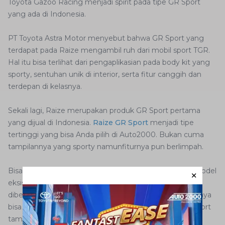
Toyota Gazoo Racing menjadi spirit pada tipe GR Sport
yang ada di Indonesia.
PT Toyota Astra Motor menyebut bahwa GR Sport yang
terdapat pada Raize mengambil ruh dari mobil sport TGR.
Hal itu bisa terlihat dari pengaplikasian pada body kit yang
sporty, sentuhan unik di interior, serta fitur canggih dan
terdepan di kelasnya.
Sekali lagi, Raize merupakan produk GR Sport pertama
yang dijual di Indonesia.
Raize GR Sport
menjadi tipe
tertinggi yang bisa Anda pilih di Auto2000. Bukan cuma
tampilannya yang sporty namunfiturnya pun berlimpah.
Bisa dikatakan bahwa GR Sport menjadi flagship dari model
eksisting. Sentuhan berdasarkan semangat khas TGR
diberikan untuk membedakannya dari versi biasa. Hasilnya
bisa dilihat pada Toyota Raize, di mana pada tipe GR Sport
tampil sangat sporty dan istimewa.