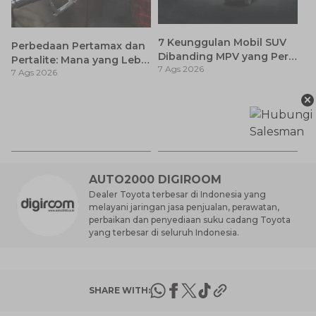
7 Keunggulan Mobil SUV
Perbedaan Pertamax dan
Dibanding MPV yang Perlu
Pertalite: Mana yang Lebih
7 Ags 2026
Anda Ketahui
7 Ags 2026
Baik untuk Mobil Toyota
Anda?
×
Ca
K
7 
St
M
AUTO2000 DIGIROOM
Dealer Toyota terbesar di Indonesia yang
melayani jaringan jasa penjualan, perawatan,
perbaikan dan penyediaan suku cadang Toyota
yang terbesar di seluruh Indonesia.
SHARE WITH: