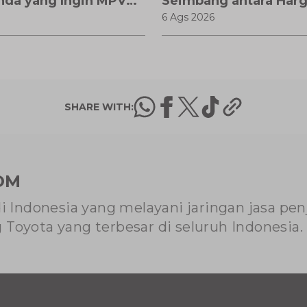
nda yang Ingin MPV
Seimbang antara Harg
6 Ags 2026
Fitur Modern
SHARE WITH:
OM
di Indonesia yang melayani jaringan jasa pe
Toyota yang terbesar di seluruh Indonesia.