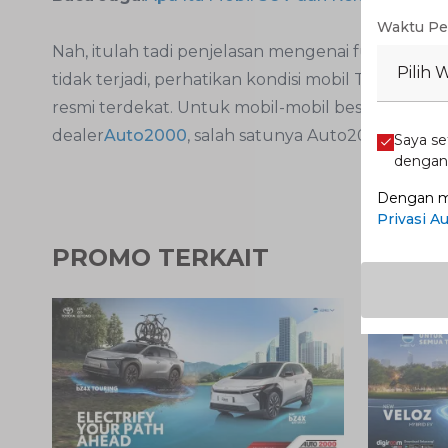
Waktu Pe
Nah, itulah tadi penjelasan mengenai fungsi tutu
Pilih 
tidak terjadi, perhatikan kondisi mobil Toyota Au
resmi terdekat. Untuk mobil-mobil besutan Toyota
dealer
Auto2000
, salah satunya Auto2000 Ciland
Saya se
denga
Dengan me
Privasi A
PROMO TERKAIT