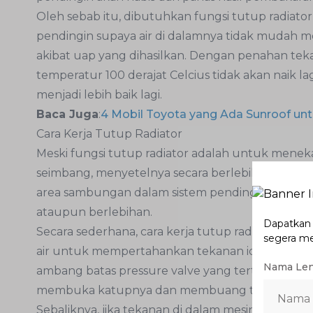
Oleh sebab itu, dibutuhkan fungsi tutup radiat
pendingin supaya air di dalamnya tidak mudah m
akibat uap yang dihasilkan. Dengan penahan tek
temperatur 100 derajat Celcius tidak akan naik lag
menjadi lebih baik lagi.
Baca Juga
:
4 Mobil Toyota yang Ada Sunroof un
Cara Kerja Tutup Radiator
Meski fungsi tutup radiator adalah untuk menek
seimbang, menyetelnya secara berlebihan atau t
area sambungan dalam sistem pendingin. Oleh kar
ataupun berlebihan.
Dapatkan p
Secara sederhana, cara kerja tutup radiator a
segera m
air untuk mempertahankan tekanan ideal di dalam
Nama Le
ambang batas pressure valve yang tertera pada 
membuka katupnya dan membuang tekanan terseb
Sebaliknya, jika tekanan di dalam mesin pendin