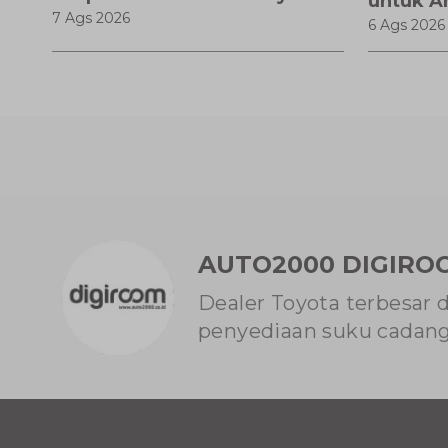
untuk A
7 Ags 2026
6 Ags 2026
Modern
AUTO2000 DIGIRO
Dealer Toyota terbesar 
penyediaan suku cadang 