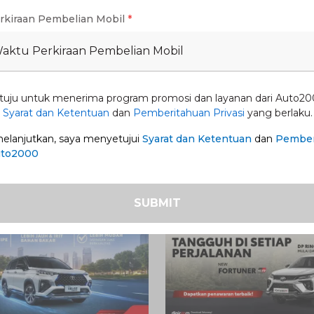
rkiraan Pembelian Mobil
*
p radiator dan cara kerjanya. Supaya hal buruk
Waktu Perkiraan Pembelian Mobil
toFamily dengan rutin servis berkala di bengkel
, seperti New Yaris, Anda bisake cabang resmi
ak.
tuju untuk menerima program promosi dan layanan dari Auto20
n
Syarat dan Ketentuan
dan
Pemberitahuan Privasi
yang berlaku.
lanjutkan, saya menyetujui
Syarat dan Ketentuan
dan
Pember
uto2000
SUBMIT