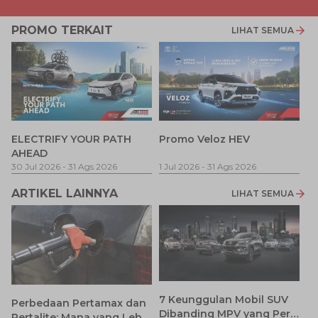
PROMO TERKAIT
LIHAT SEMUA
P
ELECTRIFY YOUR PATH
Promo Veloz HEV
T
AHEAD
Pe
1 
30 Jul 2026
-
31 Ags 2026
1 Jul 2026
-
31 Ags 2026
ARTIKEL LAINNYA
LIHAT SEMUA
7 Keunggulan Mobil SUV
Perbedaan Pertamax dan
Dibanding MPV yang Perlu
Pertalite: Mana yang Lebih