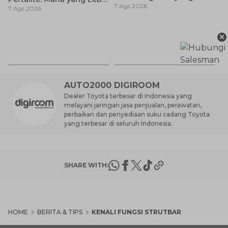
7 Ags 2026
Anda Ketahui
7 Ags 2026
Baik untuk Mobil Toyota
Anda?
Ay
×
S
7 
d
AUTO2000 DIGIROOM
Dealer Toyota terbesar di Indonesia yang
melayani jaringan jasa penjualan, perawatan,
perbaikan dan penyediaan suku cadang Toyota
yang terbesar di seluruh Indonesia.
SHARE WITH:
HOME
BERITA & TIPS
KENALI FUNGSI STRUTBAR