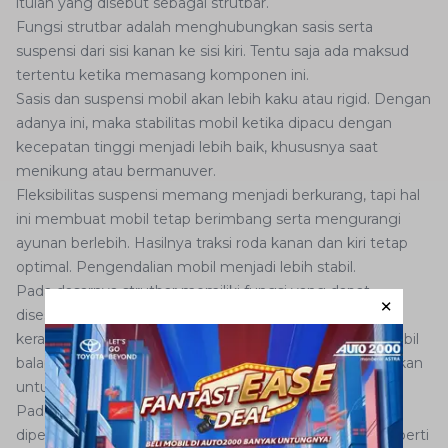
itulah yang disebut sebagai strutbar.
Fungsi strutbar adalah menghubungkan sasis serta
suspensi dari sisi kanan ke sisi kiri. Tentu saja ada maksud
tertentu ketika memasang komponen ini.
Sasis dan suspensi mobil akan lebih kaku atau rigid. Dengan
adanya ini, maka stabilitas mobil ketika dipacu dengan
kecepatan tinggi menjadi lebih baik, khususnya saat
menikung atau bermanuver.
Fleksibilitas suspensi memang menjadi berkurang, tapi hal
ini membuat mobil tetap berimbang serta mengurangi
ayunan berlebih. Hasilnya traksi roda kanan dan kiri tetap
optimal. Pengendalian mobil menjadi lebih stabil.
Pada dasarnya strutbar memiliki fungsi yang dapat
disesuaikan dengan penggunaan mobil. Apabila mobil
kerap dipacu dengan kecepatan yang tinggi seperti mobil
balap, maka strutbar adalah komponen yang ditambahkan
untuk menghindari
body roll
saat mobil akan berbelok.
Pada awalnya keberadaan strutbar memang hanya
diperuntukkan untuk mobil dengan performa tinggi seperti