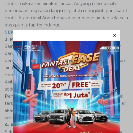
mobil, maka aliran air akan lancar. Air yang membasahi
permukaan atap akan langsung jatuh mengikuti garis karet
mobil. Atap mobil Anda bebas dari endapan air dan sela-sela
atap pun tetap terlindungi.
CEK PENAWARAN TERBAIK TOYOTA AGYA DI SINI!
3. Mencegah penumpukan air
Saat musim hujan tiba, mobil akan selalu bersinggungan
dengan air. Padahal, tidak semua bagian mobil tahan
dengan air. Salah satu bagian mobil yang sensitif terhadap
air adalah kabin. Air yang terperangkap pada kabin akan
membuat kadar kelembapan di dalam mobil meningkat.
Akibatnya, kabin pun menjadi lembap dan berbau tidak
sedap.
Pemasangan karet pada atap mobil dapat mencegah hal
tersebut. Dengan adanya fungsi karet atap mobil, maka air
akan langsung turun. Penumpukan air pada atap yang
kemudian mencapai bagian kabin pun bisa dihindari.
4. Aksesoris untuk mempercantik mobil
Sekarang ini, bentuk karet mobil sangat variatif. Beberapa