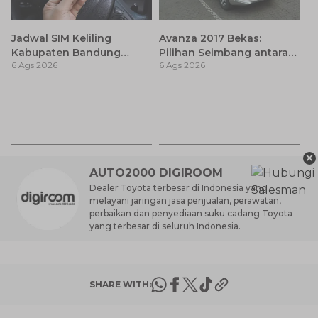
Jadwal SIM Keliling
Avanza 2017 Bekas:
Kabupaten Bandung
Pilihan Seimbang antara
6 Ags 2026
6 Ags 2026
Terbaru 2026 dan
Harga dan Fitur Modern
Lokasinya
T
Be
6 
M
×
AUTO2000 DIGIROOM
Dealer Toyota terbesar di Indonesia yang
melayani jaringan jasa penjualan, perawatan,
perbaikan dan penyediaan suku cadang Toyota
yang terbesar di seluruh Indonesia.
SHARE WITH: