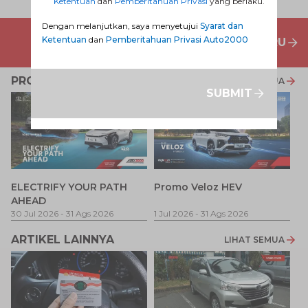
Ketentuan
dan
Pemberitahuan Privasi
yang berlaku.
Dengan melanjutkan, saya menyetujui
Syarat dan
Ketentuan
dan
Pemberitahuan Privasi Auto2000
PENAWARAN MOBIL BARU
PROMO TERKAIT
LIHAT SEMUA
SUBMIT
P
ELECTRIFY YOUR PATH
Promo Veloz HEV
T
AHEAD
Pe
1 
30 Jul 2026
-
31 Ags 2026
1 Jul 2026
-
31 Ags 2026
ARTIKEL LAINNYA
LIHAT SEMUA