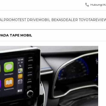
Hubungi K
AL
PROMO
TEST DRIVE
MOBIL BEKAS
DEALER TOYOTA
REVIE
 PADA TAPE MOBIL