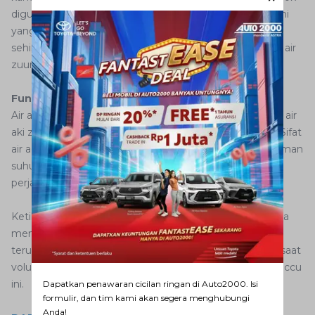
digunakan untuk menambah volume cairan aki. Air aki ini
yang kemudian akan menguap melewati lubang aki,
sehingga tidak memengaruhi kandungan elektrolit dari air
zuur.
Fungsi Air Accu
Air accu dapat AutoFamily gunakan sebagai penambah air
aki zuur apabila level
air aki sudah mulai mengering
. Sifat
air accu yang murni tanpa mineral memberikan peredaman
suhu jika air zuur dirasa panas ketika sedang dalam
perjalanan.
Ketika AutoFamily sedang dalam perjalanan, ada baiknya
membawa air accu cadangan sebagai penambah,
terutama ketika kondisi mobil dirasa kurang stabil. Jadi, saat
volume air aki berkurang, Anda bisa menambahkan air accu
ini.
Dapatkan penawaran cicilan ringan di Auto2000. Isi
formulir, dan tim kami akan segera menghubungi
Anda!