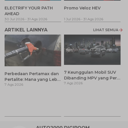
P
ELECTRIFY YOUR PATH
Promo Veloz HEV
T
AHEAD
Pe
1 
30 Jul 2026
-
31 Ags 2026
1 Jul 2026
-
31 Ags 2026
ARTIKEL LAINNYA
LIHAT SEMUA
7 Keunggulan Mobil SUV
Perbedaan Pertamax dan
Dibanding MPV yang Perlu
Pertalite: Mana yang Lebih
7 Ags 2026
Anda Ketahui
7 Ags 2026
Baik untuk Mobil Toyota
Anda?
Ca
K
7 
St
M
AUTO2000 DIGIROOM