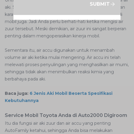
Untuk air aki zuur digunakan saat pertama kali mobil diisi air
SUBMIT
aki. Sifatnya juga berbahaya karena dapat mengakibatkan
karat jika terkena logam. Air aki zuur dapat merusak bodi
mobil juga. Jadi Anda perlu berhati-hati ketika mengisi air
zuur tersebut. Meski demikian, air zuur ini sangat berperan
penting dalam mengoperasikan kinerja mobil.
Sementara itu, air accu digunakan untuk menambah
volume air aki ketika mulai mengering. Air accu ini telah
melewati proses penyulingan yang menghasilkan air murni,
sehingga tidak akan menimbulkan reaksi kimia yang
berbahaya pada aki.
Baca juga:
6 Jenis Aki Mobil Beserta Spesifikasi
Kebutuhannya
Service Mobil Toyota Anda di Auto2000 Digiroom
Itu dia fungsi air aki zuur dan air accu yang penting
AutoFamily ketahui, sehingga Anda bisa melakukan