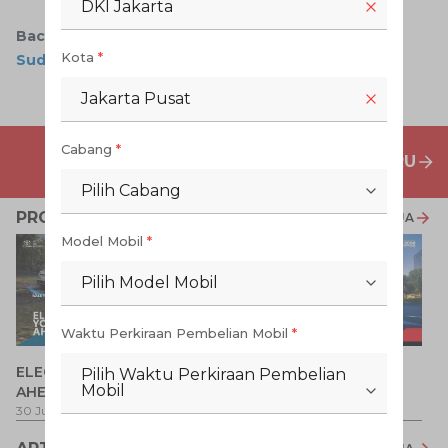
DKI Jakarta
Baca Juga:
Fitur Pengecek Saldo Uang Elektronik
Kota
*
Sudah Dimiliki Toyota Corolla Cross
Jakarta Pusat
Cabang
*
PENAWARAN MOBIL BARU
Pilih Cabang
PROMO TERKAIT
LIHAT SEMUA
Model Mobil
*
Pilih Model Mobil
Waktu Perkiraan Pembelian Mobil
*
P
ELECTRIFY YOUR PATH
Promo Veloz HEV
Pilih Waktu Perkiraan Pembelian
T
Mobil
AHEAD
Pe
1 
30 Jul 2026
-
31 Ags 2026
1 Jul 2026
-
31 Ags 2026