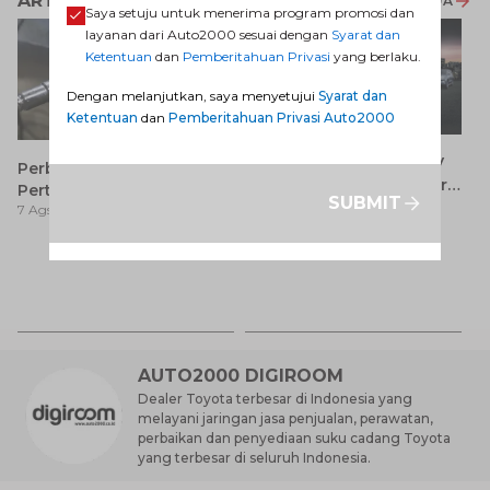
ARTIKEL LAINNYA
LIHAT SEMUA
Saya setuju untuk menerima program promosi dan
layanan dari Auto2000 sesuai dengan
Syarat dan
Ketentuan
dan
Pemberitahuan Privasi
yang berlaku.
Dengan melanjutkan, saya menyetujui
Syarat dan
Ketentuan
dan
Pemberitahuan Privasi Auto2000
7 Keunggulan Mobil SUV
Perbedaan Pertamax dan
Dibanding MPV yang Perlu
Pertalite: Mana yang Lebih
SUBMIT
7 Ags 2026
Anda Ketahui
7 Ags 2026
Baik untuk Mobil Toyota
Anda?
Ca
K
7 
St
M
AUTO2000 DIGIROOM
Dealer Toyota terbesar di Indonesia yang
melayani jaringan jasa penjualan, perawatan,
perbaikan dan penyediaan suku cadang Toyota
yang terbesar di seluruh Indonesia.