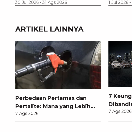
30 Jul 2026
-
31 Ags 2026
1 Jul 2026
-
ARTIKEL LAINNYA
7 Keung
Perbedaan Pertamax dan
Dibandi
Pertalite: Mana yang Lebih
7 Ags 2026
Anda Ke
7 Ags 2026
Baik untuk Mobil Toyota
Anda?