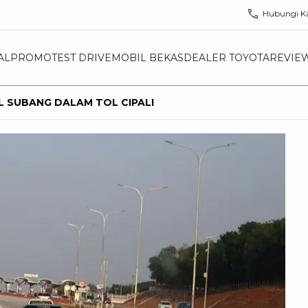
Hubungi K
AL
PROMO
TEST DRIVE
MOBIL BEKAS
DEALER TOYOTA
REVIE
OL SUBANG DALAM TOL CIPALI