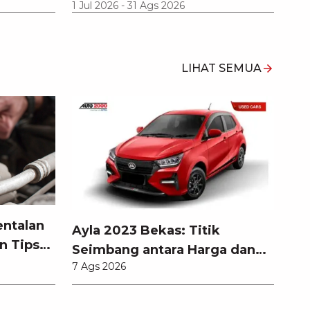
1 Jul 2026
-
31 Ags 2026
LIHAT SEMUA
entalan
Ayla 2023 Bekas: Titik
n Tips
Seimbang antara Harga dan
7 Ags 2026
Pembaruan Teknologi