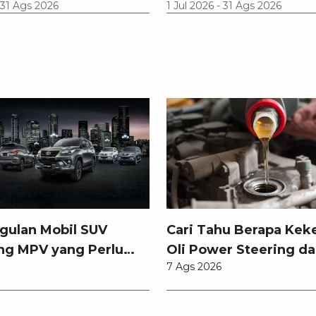
31 Ags 2026
1 Jul 2026
-
31 Ags 2026
gulan Mobil SUV
Cari Tahu Berapa Kek
ng MPV yang Perlu
Oli Power Steering da
7 Ags 2026
tahui
Memilihnya