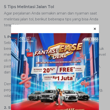
5 Tips Melintasi Jalan Tol
Agar perjalanan Anda semakin aman dan nyaman saat
melintasi jalan tol, berikut beberapa tips yang bisa Anda
terapkan:
1. Periksa Kondisi Kendaraan sebelum Berangkat
Sebelum memulai perjalanan, pastikan kendaraan Anda
berada dalam kondisi terbaik.
Periksa tekanan ban
untuk
memastikan kestabilan saat berkendara di jalur tol, cek level
oli mesin agar performa kendaraan tetap optimal, dan
pastikan semua lampu seperti lampu utama, lampu sein,
dan lampu rem berfungsi dengan baik.
Dengan kendaraan yang prima, risiko gangguan di rute
perjalanan dapat diminimalkan, baik menuju arah Tomang,
wilayah timur, atau daerah lainnya.
2. Siapkan Saldo E-Toll untuk Kemudahan