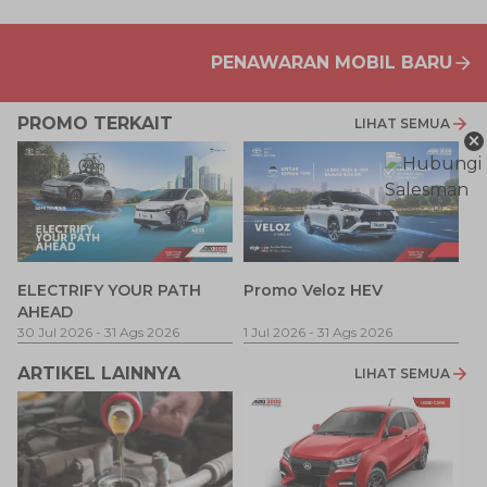
PENAWARAN MOBIL BARU
PROMO TERKAIT
LIHAT SEMUA
×
P
ELECTRIFY YOUR PATH
Promo Veloz HEV
T
AHEAD
Pe
1 
30 Jul 2026
-
31 Ags 2026
1 Jul 2026
-
31 Ags 2026
ARTIKEL LAINNYA
LIHAT SEMUA