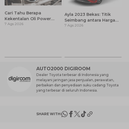
Cari Tahu Berapa
Ayla 2023 Bekas: Titik
Kekentalan Oli Power
Seimbang antara Harga
7 Ags 2026
Steering dan Tips
7 Ags 2026
dan Pembaruan Teknologi
Memilihnya
7
D
7 
A
AUTO2000 DIGIROOM
Dealer Toyota terbesar di Indonesia yang
melayani jaringan jasa penjualan, perawatan,
perbaikan dan penyediaan suku cadang Toyota
yang terbesar di seluruh Indonesia.
SHARE WITH: