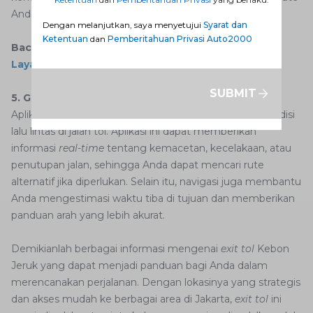
Anda.
Dengan melanjutkan, saya menyetujui
Syarat dan
Ketentuan
dan
Pemberitahuan Privasi Auto2000
Baca Juga:
Review Bengkel Toyota Jakarta Barat:
Layanan Terbaik
SUBMIT
5. Gunakan Aplikasi Navigasi
Aplikasi navigasi sangat berguna untuk memantau kondisi
lalu lintas di jalan tol. Aplikasi ini dapat memberikan
informasi
real-time
tentang kemacetan, kecelakaan, atau
penutupan jalan, sehingga Anda dapat mencari rute
alternatif jika diperlukan. Selain itu, navigasi juga membantu
Anda mengestimasi waktu tiba di tujuan dan memberikan
panduan arah yang lebih akurat.
Demikianlah berbagai informasi mengenai
exit tol
Kebon
Jeruk yang dapat menjadi panduan bagi Anda dalam
merencanakan perjalanan. Dengan lokasinya yang strategis
dan akses mudah ke berbagai area di Jakarta,
exit tol
ini