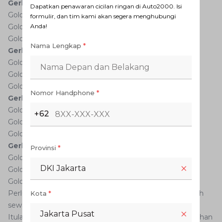
Gerbang Tol Cibitung
Dapatkan penawaran cicilan ringan di Auto2000. Isi
Golongan I: Rp7.000
formulir, dan tim kami akan segera menghubungi
Anda!
Golongan II & III: Rp10.500
Golongan IV & V: Rp14.000
Nama Lengkap
*
Gerbang Tol Cikarang Barat
Golongan I: Rp7.000
Golongan II & III: Rp10.500
Golongan IV & V: Rp14.000
Nomor Handphone
*
Gerbang Tol Cibatu
Golongan I: Rp12.000
+62
Golongan II & III: Rp18.000
Golongan IV & V: Rp24.000
Gerbang Tol Cikarang Timur
Provinsi
*
Golongan I: Rp12.000
DKI Jakarta
Golongan II & III: Rp18.000
Golongan IV & V: Rp24.000
Perlu diketahui bahwa harga yang tertera dapat berubah
Kota
*
sewaktu-waktu.
Jakarta Pusat
Itulah penjelasan tentang exit tol Cikarang Barat dan pilihan