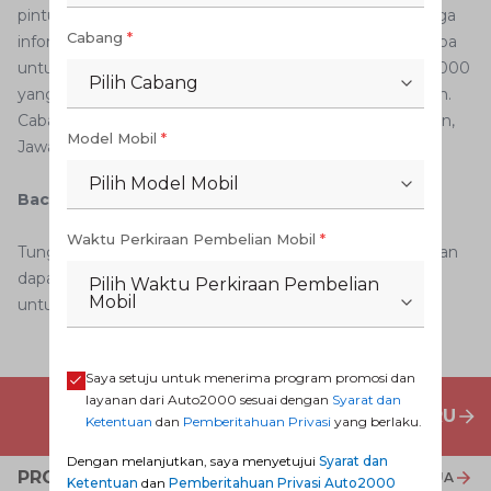
pintu tol lainnya untuk menuju ke kota tersebut. Semoga
Cabang
*
informasi ini bermanfaat bagi AutoFamily dan jangan lupa
untuk selalu melakukan service berkala bersama Auto2000
Pilih Cabang
yang didukung barisan teknisi andal dan berpengalaman.
Cabang Auto2000 sudah tersedia di DKI Jakarta, Banten,
Model Mobil
*
Jawa Barat, Jawa Timur, Sumatra, Kalimantan, dan Bali.
Pilih Model Mobil
Baca Juga:
Mengenal Fungsi Paddle Shift pada Mobil
Waktu Perkiraan Pembelian Mobil
*
Tunggu apalagi?Kunjungi
Dealer Toyota
sekarang jugadan
dapatkan berbagai
Promo Dealer Mobil Toyota
terbaru
Pilih Waktu Perkiraan Pembelian
Mobil
untuk berbagai jenis
layanan purna jual
Auto2000.
Saya setuju untuk menerima program promosi dan
layanan dari Auto2000 sesuai dengan
Syarat dan
PENAWARAN MOBIL BARU
Ketentuan
dan
Pemberitahuan Privasi
yang berlaku.
Dengan melanjutkan, saya menyetujui
Syarat dan
PROMO TERKAIT
LIHAT SEMUA
Ketentuan
dan
Pemberitahuan Privasi Auto2000