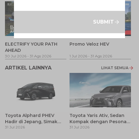
SUBMIT
P
ELECTRIFY YOUR PATH
Promo Veloz HEV
T
AHEAD
Pe
1 
30 Jul 2026
-
31 Ags 2026
1 Jul 2026
-
31 Ags 2026
ARTIKEL LAINNYA
LIHAT SEMUA
Toyota Alphard PHEV
Toyota Yaris Ativ, Sedan
Hadir di Jepang, Simak
Kompak dengan Pesona
31 Jul 2026
31 Jul 2026
Pembaruan dan Fitur
Modern
Premiumnya