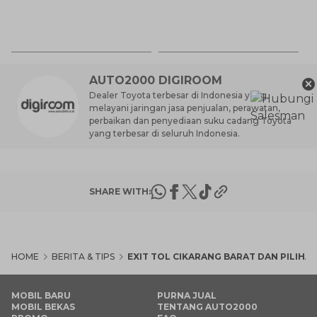
R
Pa
31
P
AUTO2000 DIGIROOM
×
Dealer Toyota terbesar di Indonesia yang
melayani jaringan jasa penjualan, perawatan,
perbaikan dan penyediaan suku cadang Toyota
yang terbesar di seluruh Indonesia.
SHARE WITH:
HOME
BERITA & TIPS
EXIT TOL CIKARANG BARAT DAN PILIHA
MOBIL BARU
PURNA JUAL
MOBIL BEKAS
TENTANG AUTO2000