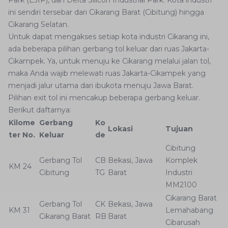
Park (EJIP), dan Delta Silicon Industrial Park. Kota industri
ini sendiri tersebar dari Cikarang Barat (Cibitung) hingga
Cikarang Selatan.
Untuk dapat mengakses setiap kota industri Cikarang ini,
ada beberapa pilihan gerbang tol keluar dari ruas Jakarta-
Cikampek. Ya, untuk menuju ke Cikarang melalui jalan tol,
maka Anda wajib melewati ruas Jakarta-Cikampek yang
menjadi jalur utama dari ibukota menuju Jawa Barat.
Pilihan exit tol ini mencakup beberapa gerbang keluar.
Berikut daftarnya:
Kilome
Gerbang
Ko
Lokasi
Tujuan
ter No.
Keluar
de
Cibitung
Gerbang Tol
CB
Bekasi, Jawa
Komplek
KM 24
Cibitung
TG
Barat
Industri
MM2100
Cikarang Barat
Gerbang Tol
CK
Bekasi, Jawa
KM 31
Lemahabang
Cikarang Barat
RB
Barat
Cibarusah