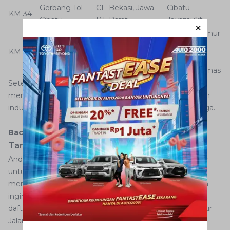
Gerbang Tol
CI
Bekasi, Jawa
Cibatu
KM 34
Cibatu
BT
Barat
Jayamukti
Cikarang Timur
Bekasi
Gerbang Tol
CK
Pasirranji
KM 37
Regency, Jawa
Cikarang Timur
RT
Sukamahi
Barat
Kota Deltamas
Setelah melewati wilayah Cikarang, maka Anda akan
menuju Karawang yang termasuk juga sebagai kawasan
industri besar. Bahkan terhitung menyamai Cikarang juga.
Baca Juga:
Bagaimana Cara Cek Tilang Elektronik?
Tarif Tol Cikarang
Anda sudah mengetahui apa saja pilihan gerbang keluar
untuk menuju ke wilayah Cikarang. Sekarang waktunya
mengenal tarif tol Jakarta-Cikampek jika memang Anda
ingin keluar ke salah satu gerbang tol di atas. Berikut
daftarnya sesuai data dalam situs BPJT (Badan Pengatur
Jalan Tol):