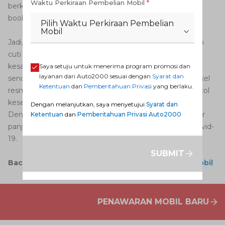
Waktu Perkiraan Pembelian Mobil
*
berkala di bengkel resmi Auto2000, gunakan layanan
booking service di aplikasi Digiroom.
Pilih Waktu Perkiraan Pembelian
Mobil
Jadi, memang sangat tepat untuk mengisi momentum
cuti bersama 2020 dengan merawat mobil Toyota
kesayangan. Bisa dilakukan di rumah dengan dikerjakan
Saya setuju untuk menerima program promosi dan
layanan dari Auto2000 sesuai dengan
Syarat dan
sendirian atau memanfaatkan THS, atau pergi ke bengkel
Ketentuan
dan
Pemberitahuan Privasi
yang berlaku.
resmi Auto2000 terdekat yang selalu mematuhi protocol
kesehatan secara aktif.
Dengan melanjutkan, saya menyetujui
Syarat dan
Dengan tidak wisata ke sejumlah obyek wisata saat libur
Ketentuan
dan
Pemberitahuan Privasi Auto2000
panjang, tentu kita bisa menghindari terinveksi virus Covid-
19.
SUBMIT
Baca Juga:
Inilah Cara Menghitung Denda Pajak Mobil
PENAWARAN MOBIL BARU