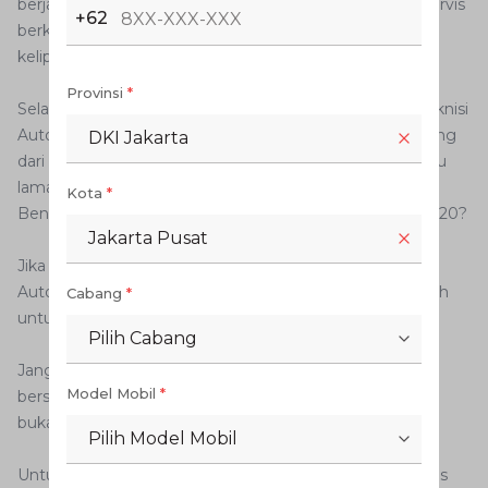
berjalan sejauh 1.000 kilometer. Bisa juga melakukan servis
+62
berkala eksternal (SBE), yakni pada 10.000 km dan
kelipatannya sampai lima kali (hingga 90.000 km).
Provinsi
*
Selain itu, setiap pengerjaan yang dilakukan oleh tim teknisi
Auto2000 Home Service dibatasi hanya pekerjaan kurang
DKI Jakarta
dari dua jam sehingga pelanggan tidak perlu menunggu
lama.
Kota
*
Bengkel Auto2000 Apakah Buka Saat Cuti Bersama 2020?
Jakarta Pusat
Jika pada momentum libur panjang pekan depan
AutoFamily tak ada rencana ke mana-mana dan memilih
Cabang
*
untuk servis mobil Toyota, Auto2000 siap melayaninya.
Pilih Cabang
Jangan khawatir bengkel Auto2000 tutup saat hari cuti
Model Mobil
*
bersama. Sebab semua bengkel Auto2000 akan tetap
buka saat tanggal cuti bersama pekan depan.
Pilih Model Mobil
Untuk memudahkan dalam mendapatkan layanan servis