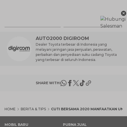
Anda?
Ay
×
S
7 
d
AUTO2000 DIGIROOM
Dealer Toyota terbesar di Indonesia yang
melayani jaringan jasa penjualan, perawatan,
perbaikan dan penyediaan suku cadang Toyota
yang terbesar di seluruh Indonesia.
SHARE WITH:
HOME
BERITA & TIPS
CUTI BERSAMA 2020 MANFAATKAN UN
MOBIL BARU
PURNA JUAL