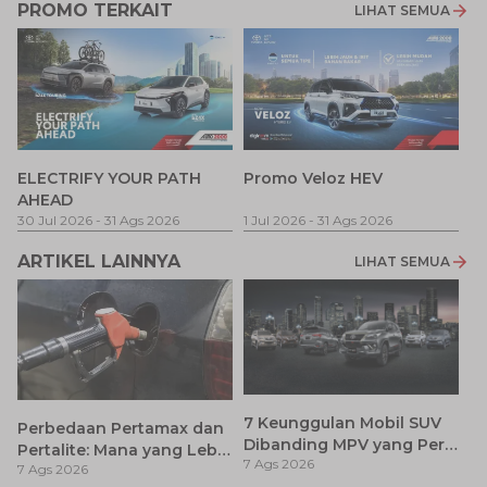
PROMO TERKAIT
LIHAT SEMUA
P
ELECTRIFY YOUR PATH
Promo Veloz HEV
T
AHEAD
Pe
1 
30 Jul 2026
-
31 Ags 2026
1 Jul 2026
-
31 Ags 2026
ARTIKEL LAINNYA
LIHAT SEMUA
7 Keunggulan Mobil SUV
Perbedaan Pertamax dan
Dibanding MPV yang Perlu
Pertalite: Mana yang Lebih
7 Ags 2026
Anda Ketahui
7 Ags 2026
Baik untuk Mobil Toyota