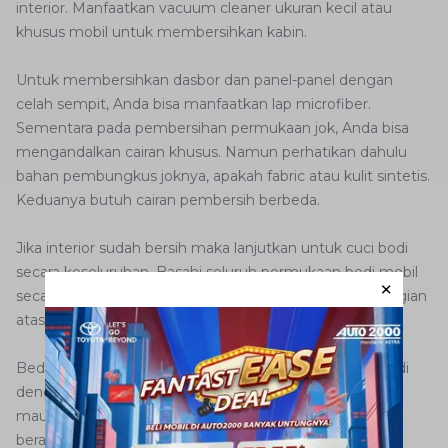
interior. Manfaatkan vacuum cleaner ukuran kecil atau
khusus mobil untuk membersihkan kabin.
Untuk membersihkan dasbor dan panel-panel dengan
celah sempit, Anda bisa manfaatkan lap microfiber.
Sementara pada pembersihan permukaan jok, Anda bisa
mengandalkan cairan khusus. Namun perhatikan dahulu
bahan pembungkus joknya, apakah fabric atau kulit sintetis.
Keduanya butuh cairan pembersih berbeda.
Jika interior sudah bersih maka lanjutkan untuk cuci bodi
secara keseluruhan. Basahi seluruh permukaan bodi mobil
secara merata dengan air mengalir. Baru sabuni dari bagian
atas terlebih dahulu.
Bedakan juga lap untuk membersihkan permukaan bodi
dengan untuk membersihkan roda, baik lap untuk bilas
maupun mengeringkan. Saat mengeringkan, pastikan
berada di tempat yang tidak terpapar sinar matahari