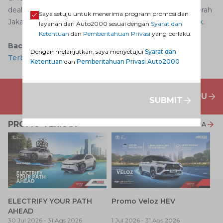
dealer Auto2000 daerah Anda. Anda yang berada di daerah
Saya setuju untuk menerima program promosi dan
Jakarta Selatan dapat mengunjungi
Auto2000 Cilandak
.
layanan dari Auto2000 sesuai dengan
Syarat dan
Ketentuan
dan
Pemberitahuan Privasi
yang berlaku.
Baca juga:
Toyota Fortuner: Harga dan Spesifikasi
Dengan melanjutkan, saya menyetujui
Syarat dan
Terbaru 2020
Ketentuan
dan
Pemberitahuan Privasi Auto2000
PENAWARAN MOBIL BARU
SUBMIT
PROMO TERKAIT
LIHAT SEMUA
P
ELECTRIFY YOUR PATH
Promo Veloz HEV
T
AHEAD
Pe
1 
30 Jul 2026
-
31 Ags 2026
1 Jul 2026
-
31 Ags 2026