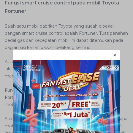
Fungsi smart cruise control pada mobil Toyota
Fortuner
Salah satu mobil pabrikan Toyota yang sudah dibekali
dengan smart cruise control adalah Fortuner. Tuas penahan
pedal gas dan kecepatan mobil ini dapat ditemukan pada
bagian sisi kanan bawah belakang kemudi.
AutoFamily dapat menekan tombol pada samping tuas,
lalu menggerakkannya ke atas dan bawah untuk mulai
mengatur fungsi.
Fungsi smart cruise control yang dimaksud pada Toyota
Fortuner adalah kemampuan untuk menjaga kecepatan
mobil tetap pada angka yang telah diatur.
Saat fitur diaktifkan, Anda dapat mengatur pada laju berapa
mobil ingin dijalankan, misalnya pada 60 km/jam atau 80