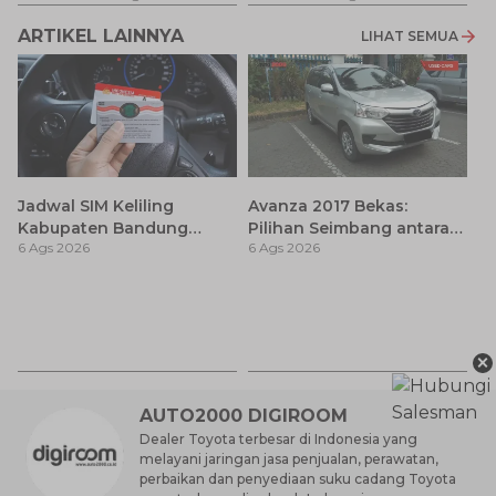
ARTIKEL LAINNYA
LIHAT SEMUA
Jadwal SIM Keliling
Avanza 2017 Bekas:
Kabupaten Bandung
Pilihan Seimbang antara
6 Ags 2026
6 Ags 2026
Terbaru 2026 dan
Harga dan Fitur Modern
Lokasinya
T
Be
6 
M
×
AUTO2000 DIGIROOM
Dealer Toyota terbesar di Indonesia yang
melayani jaringan jasa penjualan, perawatan,
perbaikan dan penyediaan suku cadang Toyota