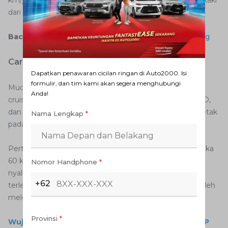
km/jam. Selanjutnya, AutoFamily dapat memindahkan kaki
dari pijakan gas.
Baca juga:
Mengulik All New Fortuner 4x4 nan Garang
Cara kerja smart cruise control
Dapatkan penawaran cicilan ringan di Auto2000. Isi
formulir, dan tim kami akan segera menghubungi
Mudah sekali bila ingin mengaktifkan fungsi tuas smart
Anda!
cruise control pada mobil Toyota Fortuner tipe VRZ, TRD,
dan SRZ. Anda hanya perlu menekan tombol yang terletak
Nama Lengkap
*
pada samping tuas.
Pertama, jaga kecepatan laju mobil agar konstan di angka
60 km/jam atau 80 km/jam. Bila dirasa sudah aman,
Nomor Handphone
*
nyalakan fungsi smart cruise control pada tombol yang
+62
terletak di samping tuas. Pada tahap ini, Anda sudah boleh
melepaskan kaki dari pijakan pedal gas.
Provinsi
*
Wujudkan Impianmu Punya Toyota Baru dengan DP