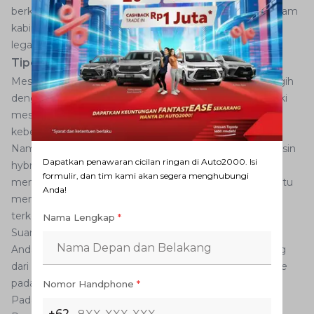
berkendara. Anda dijamin jatuh hati ketika masuk ke dalam
kabinnya yang memiliki kapasitas penumpang luas dan
lega.
Tipe Mobil Innova Zenix Hybrid
Mesin
hybrid
untuk Innova Zenix juga tidak kalah canggih
dengan mesin bensin. Untuk tipe Q dan V yang memiliki
mesin
hybrid
, tidak terlalu banyak perbedaan selain
keberadaan baterai serta sistem listrik.
Namun Anda tidak boleh meremehkan keberadaan mesin
Dapatkan penawaran cicilan ringan di Auto2000. Isi
hybrid karena varian ini sangat unggul dan banyak
formulir, dan tim kami akan segera menghubungi
memberikan manfaat. Pastinya Anda jadi bisa membantu
Anda!
menjaga lingkungan karena mobil Innova Zenix
hybrid
terkenal dengan sifat ramah lingkungannya.
Nama Lengkap
*
Suara mesinnya bahkan hampir tidak terdengar begitu
Anda menyalakan mobil. Namun ada yang lebih penting
dari semua hal tersebut, yakni keberadaan
Driving Mode
pada Innova Zenix Hybrid tipe Q.
Nomor Handphone
*
Pada varian ini, pengemudi bisa berpindah dari mode
+62