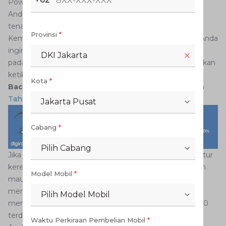
Power, ECO, sampai ke EV. Mode Power berguna saat
Anda ingin merasakan pengalaman berkendara dengan
tenaga yang lebih besar serta responsif.
Provinsi
*
Kemudian ada mode ECO yang bisa digunakan ketika Anda
ingin berkendara santai, seperti saat jalanan macet atau
DKI Jakarta
padat merayap. Terakhir ada mode EV yang bisa digunakan
ketika pengemudi ingin mengaktifkan tenaga listrik.
Kota
*
Baca juga:
Lihat Lagi Kapan Innova Zenix Keluar Pada
Tahun Lalu
Jakarta Pusat
Cabang
*
Pilih Cabang
Jika belum cukup, sebenarnya masih ada banyak fitur-fitur
keren yang tersimpan dalam Innova Zenix mesin bensin
Model Mobil
*
maupun
hybrid
. Namun lebih baik Anda langsung
merasakan performa dan pengalaman berkendara yang
Pilih Model Mobil
menyenangkan dengan menghubungi dealer Auto2000
terdekat untuk melakukan
test drive.
Waktu Perkiraan Pembelian Mobil
*