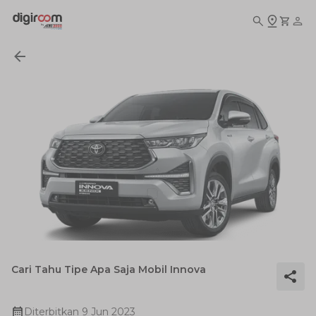
Cari Tahu Tipe Apa Saja Mobil Innova
Diterbitkan
9 Jun 2023