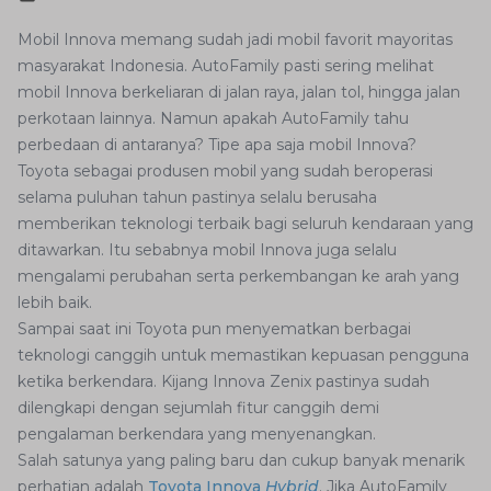
Mobil Innova memang sudah jadi mobil favorit mayoritas
masyarakat Indonesia. AutoFamily pasti sering melihat
mobil Innova berkeliaran di jalan raya, jalan tol, hingga jalan
perkotaan lainnya. Namun apakah AutoFamily tahu
perbedaan di antaranya? Tipe apa saja mobil Innova?
Toyota sebagai produsen mobil yang sudah beroperasi
selama puluhan tahun pastinya selalu berusaha
memberikan teknologi terbaik bagi seluruh kendaraan yang
ditawarkan. Itu sebabnya mobil Innova juga selalu
mengalami perubahan serta perkembangan ke arah yang
lebih baik.
Sampai saat ini Toyota pun menyematkan berbagai
teknologi canggih untuk memastikan kepuasan pengguna
ketika berkendara. Kijang Innova Zenix pastinya sudah
dilengkapi dengan sejumlah fitur canggih demi
pengalaman berkendara yang menyenangkan.
Salah satunya yang paling baru dan cukup banyak menarik
perhatian adalah
Toyota Innova
Hybrid
. Jika AutoFamily